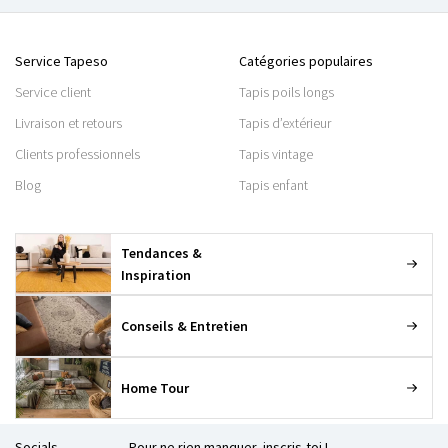
Service Tapeso
Catégories populaires
Service client
Tapis poils longs
Livraison et retours
Tapis d’extérieur
Clients professionnels
Tapis vintage
Blog
Tapis enfant
Tendances &
Inspiration
Conseils & Entretien
Home Tour
Socials
Pour ne rien manquer, inscris-toi !