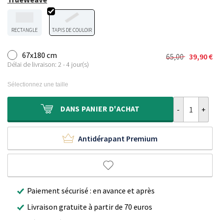
RECTANGLE
TAPIS DE COULOIR
67x180 cm
65,00
39,90
€
Le
Le
Délai de livraison: 2 - 4 jour(s)
prix
prix
initial
actuel
Sélectionnez une taille
était :
est :
65,00 €.
39,90 €.
quantité de Ta
DANS
PANIER D'ACHAT
Antidérapant Premium
Paiement sécurisé : en avance et après
Livraison gratuite à partir de 70 euros