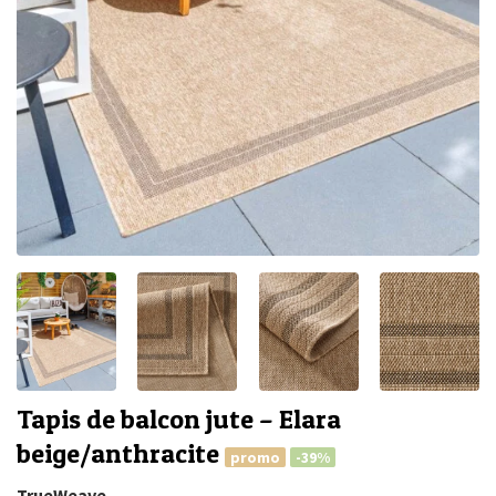
Tapis de balcon jute – Elara
beige/anthracite
promo
-39%
TrueWeave