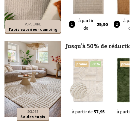
à partir
à par
29,90
POPULAIRE
de
de
Tapis exterieur camping
Jusqu'à 50% de réductio
promo
-33%
promo
à partir de
57,95
à partir
SOLDES
Soldes tapis