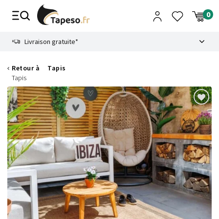
Passer
au
contenu
8.6
Livraison gratuite*
Retour à
Tapis
Tapis