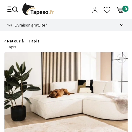
Passer
au
contenu
8.6
Livraison gratuite*
Retour à
Tapis
Tapis