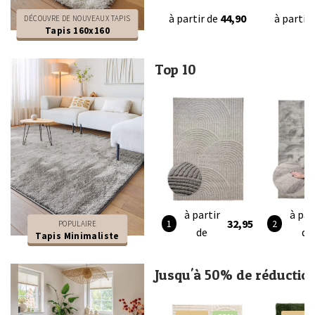
à partir de
44,90
à partir
DÉCOUVRE DE NOUVEAUX TAPIS
Tapis 160x160
Top 10
à partir
à par
32,95
POPULAIRE
de
de
Tapis Minimaliste
Jusqu'à 50% de réductio