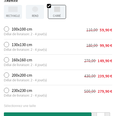
RECTANGLE
ROND
CARRÉ
100x100 cm
110,00
59,90
€
Le
Le
Délai de livraison: 2 - 4 jour(s)
prix
prix
initial
actuel
130x130 cm
180,00
99,90
€
Le
Le
était :
est :
Délai de livraison: 2 - 4 jour(s)
prix
prix
110,00 €.
59,90 €.
initial
actuel
160x160 cm
270,00
149,90
€
Le
Le
était :
est :
Délai de livraison: 2 - 4 jour(s)
prix
prix
180,00 €.
99,90 €.
initial
actuel
200x200 cm
430,00
239,90
€
Le
Le
était :
est :
Délai de livraison: 2 - 4 jour(s)
prix
prix
270,00 €.
149,90 €.
initial
actuel
230x230 cm
500,00
279,90
€
Le
Le
était :
est :
Délai de livraison: 2 - 4 jour(s)
prix
prix
430,00 €.
239,90 €.
initial
actuel
Sélectionnez une taille
était :
est :
500,00 €.
279,90 €.
quantité de T