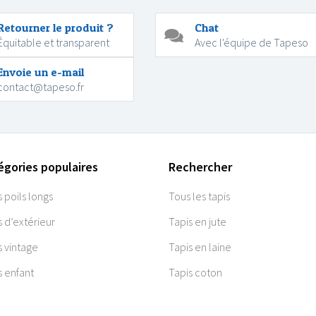
Retourner le produit ?
Chat
Équitable et transparent
Avec l'équipe de Tapeso
Envoie un e-mail
contact@tapeso.fr
égories populaires
Rechercher
s poils longs
Tous les tapis
s d’extérieur
Tapis en jute
s vintage
Tapis en laine
s enfant
Tapis coton