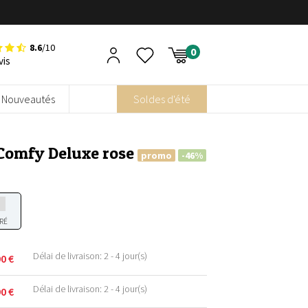
8.6
/10
vis
Nouveautés
Soldes d'été
 Comfy Deluxe rose
promo
-46%
RÉ
Délai de livraison: 2 - 4 jour(s)
90
€
Délai de livraison: 2 - 4 jour(s)
90
€