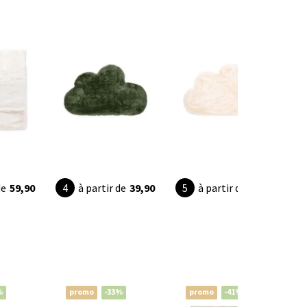
de
59,90
à partir de
39,90
à partir de
39,90
%
promo
-33%
promo
-41%