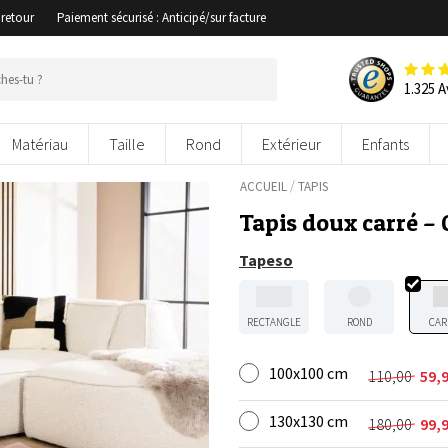
 retour
Paiement sécurisé : Anticipé/sur facture
1.325 A
Matériau
Taille
Rond
Extérieur
Enfants
/
ACCUEIL
TAPIS
Tapis doux carré –
Tapeso
RECTANGLE
ROND
CAR
100x100 cm
110,00
59,
Le
Le
prix
prix
130x130 cm
initial
actuel
180,00
99,
Le
Le