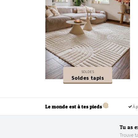
SOLDES
Soldes tapis
Le monde est à tes pieds
À p
Tu as e
Trouve ta