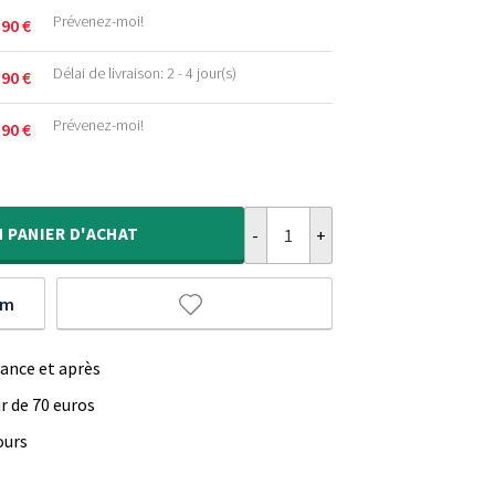
.
Prévenez-moi!
,90
€
.
Délai de livraison: 2 - 4 jour(s)
,90
€
.
.
Prévenez-moi!
,90
€
.
.
quantité de Tapis doux carré - Co
.
.
N
PANIER D'ACHAT
um
vance et après
ir de 70 euros
ours