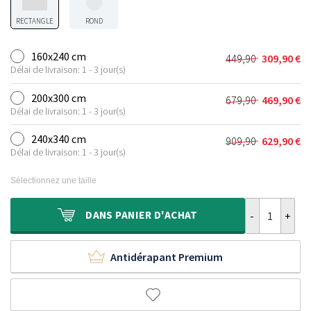
RECTANGLE
ROND
160x240 cm
449,90
309,90
€
Le
Le
Délai de livraison: 1 - 3 jour(s)
prix
prix
initial
actuel
200x300 cm
679,90
469,90
€
Le
Le
était :
est :
Délai de livraison: 1 - 3 jour(s)
prix
prix
449,90 €.
309,90 €.
initial
actuel
240x340 cm
909,90
629,90
€
Le
Le
était :
est :
Délai de livraison: 1 - 3 jour(s)
prix
prix
679,90 €.
469,90 €.
initial
actuel
Sélectionnez une taille
était :
est :
909,90 €.
629,90 €.
quantité de Tap
DANS
PANIER D'ACHAT
Antidérapant Premium