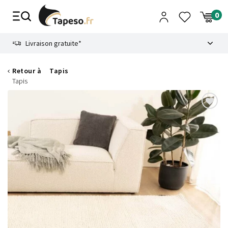
Passer
au
contenu
8.6
Livraison gratuite*
Retour à
Tapis
Tapis