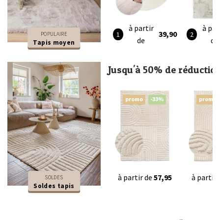
à partir
à par
39,90
POPULAIRE
de
de
Tapis moyen
Jusqu'à 50% de réductio
promo
-33%
promo
à partir de
57,95
à partir
SOLDES
Soldes tapis