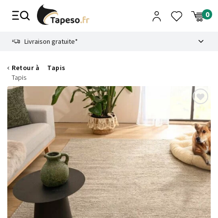
Passer
au
contenu
8.6
Livraison gratuite*
Retour à
Tapis
Tapis