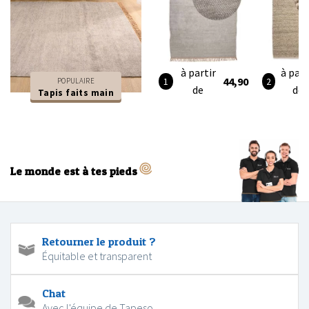
à partir
à part
44,90
POPULAIRE
de
de
Tapis faits main
Le monde est à tes pieds
Retourner le produit ?
Équitable et transparent
Chat
Avec l'équipe de Tapeso