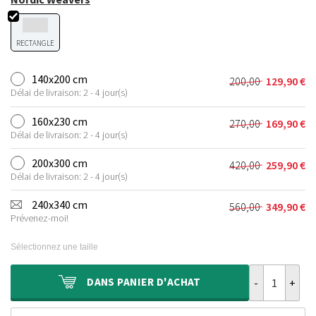
RECTANGLE
140x200 cm
200,00
129,90
€
Le
Le
Délai de livraison: 2 - 4 jour(s)
prix
prix
initial
actuel
160x230 cm
270,00
169,90
€
Le
Le
était :
est :
Délai de livraison: 2 - 4 jour(s)
prix
prix
200,00 €.
129,90 €.
initial
actuel
200x300 cm
420,00
259,90
€
Le
Le
était :
est :
Délai de livraison: 2 - 4 jour(s)
prix
prix
270,00 €.
169,90 €.
initial
actuel
240x340 cm
560,00
349,90
€
Le
Le
était :
est :
Prévenez-moi!
prix
prix
420,00 €.
259,90 €.
initial
actuel
Sélectionnez une taille
était :
est :
560,00 €.
349,90 €.
quantité de Tap
DANS
PANIER D'ACHAT