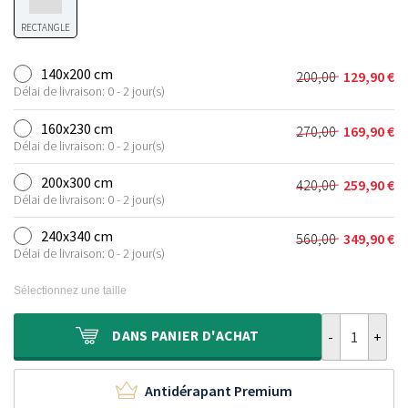
RECTANGLE
140x200 cm
200,00
129,90
€
Le
Le
Délai de livraison: 0 - 2 jour(s)
prix
prix
initial
actuel
160x230 cm
270,00
169,90
€
Le
Le
était :
est :
Délai de livraison: 0 - 2 jour(s)
prix
prix
200,00 €.
129,90 €.
initial
actuel
200x300 cm
420,00
259,90
€
Le
Le
était :
est :
Délai de livraison: 0 - 2 jour(s)
prix
prix
270,00 €.
169,90 €.
initial
actuel
240x340 cm
560,00
349,90
€
Le
Le
était :
est :
Délai de livraison: 0 - 2 jour(s)
prix
prix
420,00 €.
259,90 €.
initial
actuel
Sélectionnez une taille
était :
est :
560,00 €.
349,90 €.
quantité de Tap
DANS
PANIER D'ACHAT
Antidérapant Premium