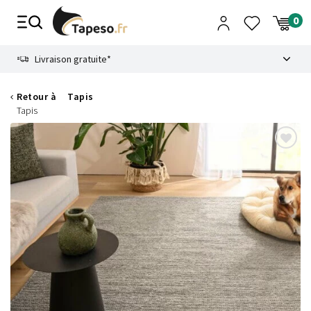
Passer
au
contenu
8.6
Livraison gratuite*
Retour à
Tapis
Tapis