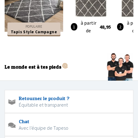
à partir
à par
48,95
POPULAIRE
de
de
Tapis Style Campagne
Le monde est à tes pieds
Retourner le produit ?
Équitable et transparent
Chat
Avec l'équipe de Tapeso