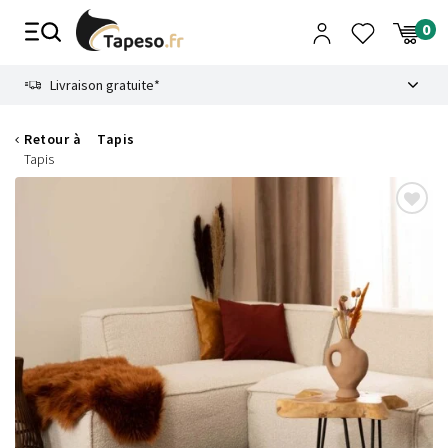
Passer
au
contenu
8.6
Livraison gratuite*
Retour à
Tapis
Tapis