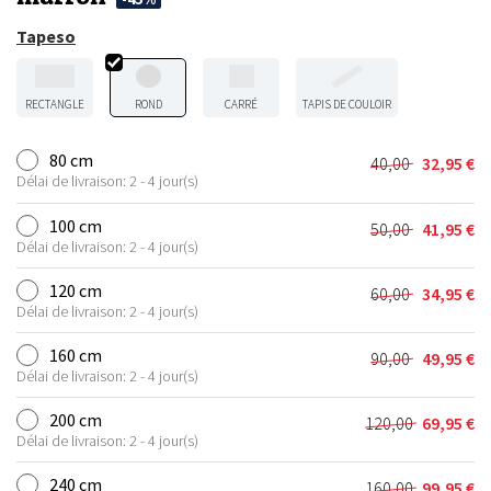
Tapeso
RECTANGLE
ROND
CARRÉ
TAPIS DE COULOIR
80 cm
40,00
32,95
€
Le
Le
Délai de livraison: 2 - 4 jour(s)
prix
prix
initial
actuel
100 cm
50,00
41,95
€
Le
Le
était :
est :
Délai de livraison: 2 - 4 jour(s)
prix
prix
40,00 €.
32,95 €.
initial
actuel
120 cm
60,00
34,95
€
Le
Le
était :
est :
Délai de livraison: 2 - 4 jour(s)
prix
prix
50,00 €.
41,95 €.
initial
actuel
160 cm
90,00
49,95
€
Le
Le
était :
est :
Délai de livraison: 2 - 4 jour(s)
prix
prix
60,00 €.
34,95 €.
initial
actuel
200 cm
120,00
69,95
€
Le
Le
était :
est :
Délai de livraison: 2 - 4 jour(s)
prix
prix
90,00 €.
49,95 €.
initial
actuel
240 cm
160,00
99,95
€