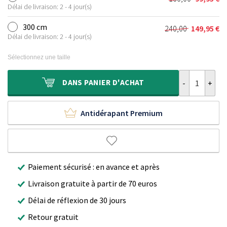
Le
Le
était :
est :
Délai de livraison: 2 - 4 jour(s)
prix
prix
120,00 €.
69,95 €.
initial
actuel
300 cm
240,00
149,95
€
Le
Le
était :
est :
Délai de livraison: 2 - 4 jour(s)
prix
prix
160,00 €.
99,95 €.
initial
actuel
Sélectionnez une taille
était :
est :
240,00 €.
149,95 €.
quantité de T
DANS
PANIER D'ACHAT
Antidérapant Premium
Paiement sécurisé : en avance et après
Livraison gratuite à partir de 70 euros
Délai de réflexion de 30 jours
Retour gratuit