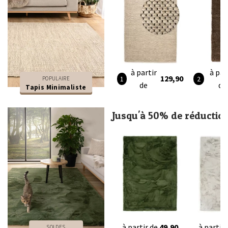
à partir
à par
129,90
POPULAIRE
de
de
Tapis Minimaliste
Jusqu'à 50% de réductio
à partir de
49,90
à partir
SOLDES