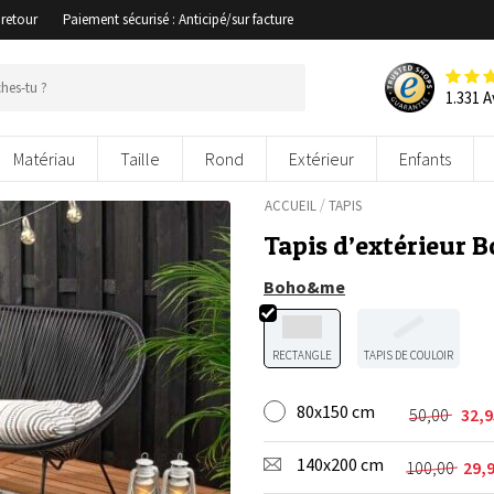
 retour
Paiement sécurisé : Anticipé/sur facture
1.331 A
Matériau
Taille
Rond
Extérieur
Enfants
/
ACCUEIL
TAPIS
Tapis d’extérieur 
Boho&me
RECTANGLE
TAPIS DE COULOIR
80x150 cm
50,00
32,
Le
Le
prix
prix
140x200 cm
initial
actuel
100,00
29,
Le
Le