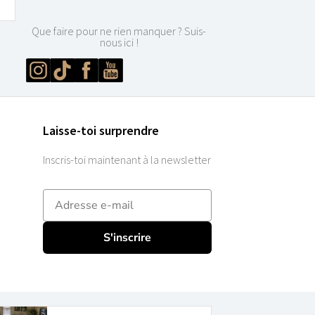
Que faire pour ne rien manquer ? Suis-
nous ici !
Laisse-toi surprendre
Inscris-toi maintenant à la newsletter
E-mailadres
S'inscrire