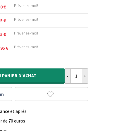
Prévenez-moi!
90
€
.
Prévenez-moi!
95
€
.
Prévenez-moi!
95
€
.
Prévenez-moi!
,95
€
.
quantité de Tapis d’extérieur Boh
.
.
N
PANIER D'ACHAT
um
vance et après
ir de 70 euros
ours