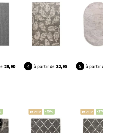
de
29,90
à partir de
32,95
à partir de
74,90
%
promo
-45%
promo
-37%