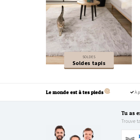
SOLDES
Soldes tapis
Le monde est à tes pieds
À p
Tu as e
Trouve ta