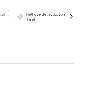
 sol
Méthode de production
Hauteur et poid
Tissé
7 mm | 1500 g