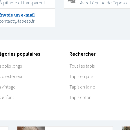
Équitable et transparent
Avec l'équipe de Tapeso
Envoie un e-mail
contact@tapeso.fr
égories populaires
Rechercher
s poils longs
Tous les tapis
s d’extérieur
Tapis en jute
s vintage
Tapis en laine
s enfant
Tapis coton