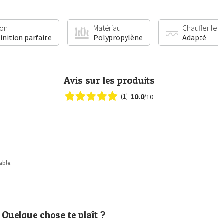
ion
Matériau
Chauffer le
finition parfaite
Polypropylène
Adapté
Avis sur les produits
10.0
(1)
/10
able.
Quelque chose te plaît ?