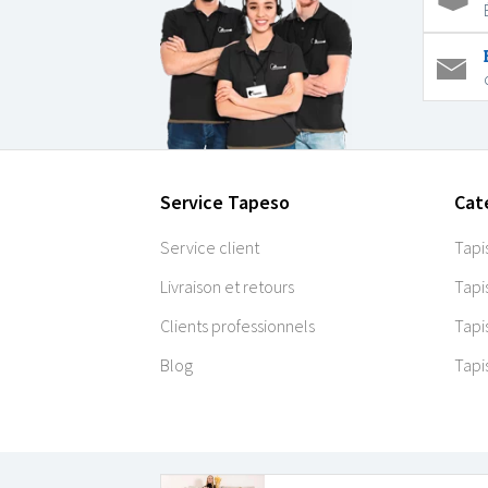
Service Tapeso
Cat
Service client
Tapi
Livraison et retours
Tapi
Clients professionnels
Tapi
Blog
Tapi