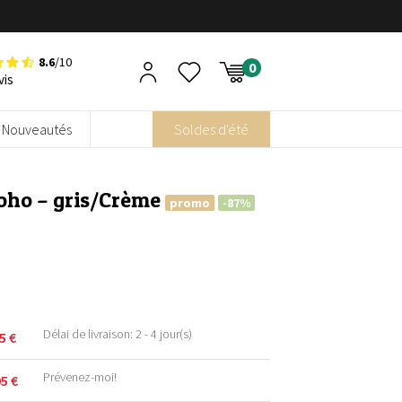
8.6
/10
vis
Nouveautés
Soldes d'été
Boho – gris/Crème
promo
-87%
Délai de livraison: 2 - 4 jour(s)
95
€
Prévenez-moi!
95
€