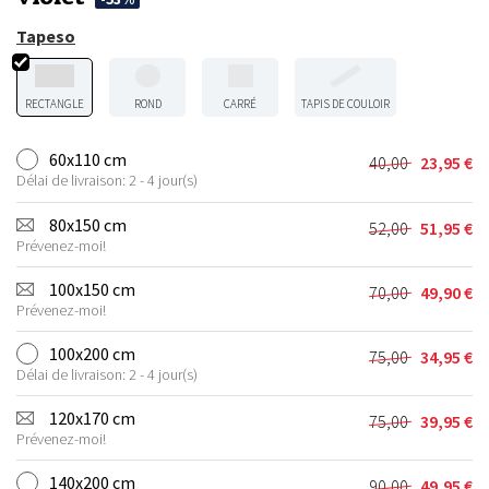
Tapeso
RECTANGLE
ROND
CARRÉ
TAPIS DE COULOIR
60x110 cm
40,00
23,95
€
Le
Le
Délai de livraison: 2 - 4 jour(s)
prix
prix
initial
actuel
80x150 cm
52,00
51,95
€
Le
Le
était :
est :
Prévenez-moi!
prix
prix
40,00 €.
23,95 €.
initial
actuel
100x150 cm
70,00
49,90
€
Le
Le
était :
est :
Prévenez-moi!
prix
prix
52,00 €.
51,95 €.
initial
actuel
100x200 cm
75,00
34,95
€
Le
Le
était :
est :
Délai de livraison: 2 - 4 jour(s)
prix
prix
70,00 €.
49,90 €.
initial
actuel
120x170 cm
75,00
39,95
€
Le
Le
était :
est :
Prévenez-moi!
prix
prix
75,00 €.
34,95 €.
initial
actuel
140x200 cm
90,00
49,95
€