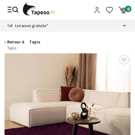
Passer
au
contenu
8.6
Livraison gratuite*
Retour à
Tapis
Tapis