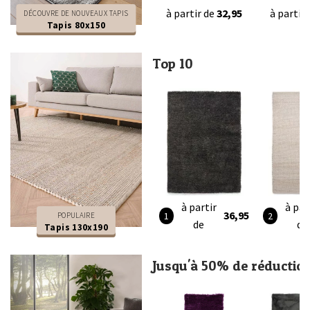
à partir de
32,95
à partir
DÉCOUVRE DE NOUVEAUX TAPIS
Tapis 80x150
Top 10
à partir
à par
36,95
POPULAIRE
de
de
Tapis 130x190
Jusqu'à 50% de réductio