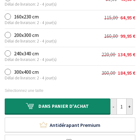
Le
Le
était :
est :
Délai de livraison: 2 - 4 jour(s)
prix
prix
75,00 €.
39,95 €.
initial
actuel
160x230 cm
115,00
64,95
€
Le
Le
était :
est :
Délai de livraison: 2 - 4 jour(s)
prix
prix
90,00 €.
49,95 €.
initial
actuel
200x300 cm
160,00
99,95
€
Le
Le
était :
est :
Délai de livraison: 2 - 4 jour(s)
prix
prix
115,00 €.
64,95 €.
initial
actuel
240x340 cm
220,00
134,95
€
Le
Le
était :
est :
Délai de livraison: 2 - 4 jour(s)
prix
prix
160,00 €.
99,95 €.
initial
actuel
300x400 cm
300,00
184,95
€
Le
Le
était :
est :
Délai de livraison: 2 - 4 jour(s)
prix
prix
220,00 €.
134,95 €.
initial
actuel
Sélectionnez une taille
était :
est :
300,00 €.
184,95 €.
quantité de Ta
DANS
PANIER D'ACHAT
Antidérapant Premium