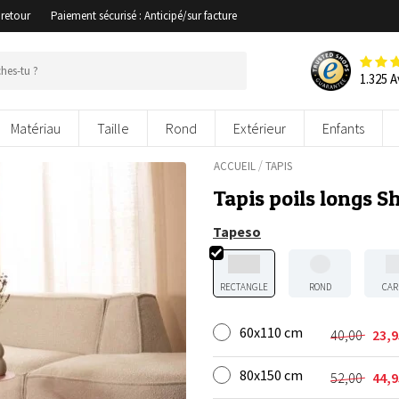
 retour
Paiement sécurisé : Anticipé/sur facture
1.325 A
Matériau
Taille
Rond
Extérieur
Enfants
/
ACCUEIL
TAPIS
Tapis poils longs S
Tapeso
RECTANGLE
ROND
CAR
60x110 cm
40,00
23,
Le
Le
prix
prix
80x150 cm
initial
actuel
52,00
44,
Le
Le