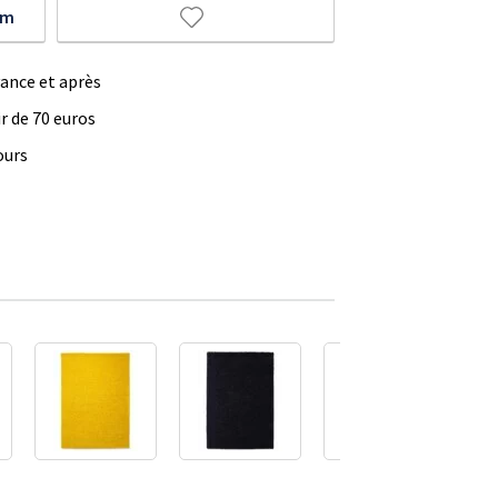
um
vance et après
ir de 70 euros
ours