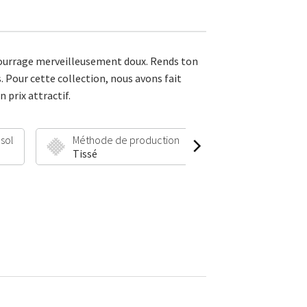
mbourrage merveilleusement doux. Rends ton
s. Pour cette collection, nous avons fait
 prix attractif.
 sol
Méthode de production
Hauteur et poid
Tissé
30 mm | 1900 