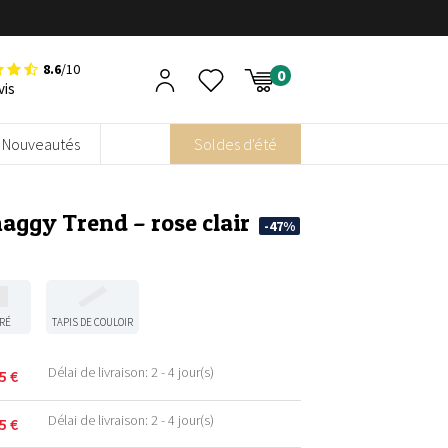
8.6
/10
vis
Nouveautés
Soldes d'été
haggy Trend – rose clair
-47%
RÉ
TAPIS DE COULOIR
Délai de livraison: 2 - 4 jour(s)
95
€
Délai de livraison: 2 - 4 jour(s)
95
€