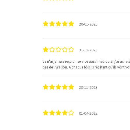
20-01-2025
31-12-2023
Je n'ai jamais reçu un service aussi médiocre, j'ai acheté
pas de livraison. A chaque fois ils répètent qu'ils vont v
23-11-2023
01-04-2023