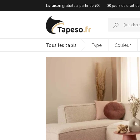
Passer
Livraison gratuite à partir de 70€
30 jours de droit de
au
contenu
Recherche
pour :
Tous les tapis
Type
Couleur