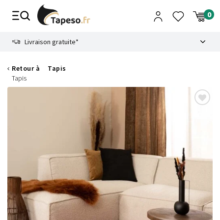
Passer
au
contenu
8.6
Livraison gratuite*
Retour à
Tapis
Tapis