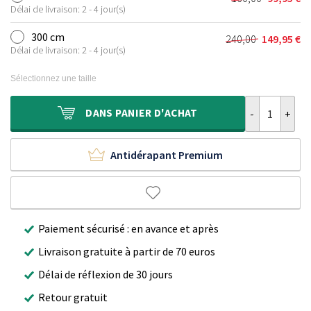
Le
Le
était :
est :
Délai de livraison: 2 - 4 jour(s)
prix
prix
120,00 €.
69,95 €.
initial
actuel
300 cm
240,00
149,95
€
Le
Le
était :
est :
Délai de livraison: 2 - 4 jour(s)
prix
prix
160,00 €.
99,95 €.
initial
actuel
Sélectionnez une taille
était :
est :
240,00 €.
149,95 €.
quantité de T
DANS
PANIER D'ACHAT
Antidérapant Premium
Paiement sécurisé : en avance et après
Livraison gratuite à partir de 70 euros
Délai de réflexion de 30 jours
Retour gratuit