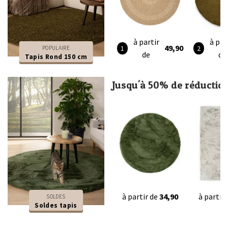
à partir
à par
49,90
POPULAIRE
de
de
Tapis Rond 150 cm
Jusqu'à 50% de réductio
à partir de
34,90
à partir
SOLDES
Soldes tapis