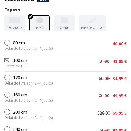
Tapeso
RECTANGLE
ROND
CARRÉ
TAPIS DE COULOIR
80 cm
40,00
€
Délai de livraison: 2 - 4 jour(s)
100 cm
50,00
48,95
€
Le
Le
Prévenez-moi!
prix
prix
initial
actuel
120 cm
60,00
34,95
€
Le
Le
était :
est :
Délai de livraison: 2 - 4 jour(s)
prix
prix
50,00 €.
48,95 €.
initial
actuel
160 cm
90,00
49,95
€
Le
Le
était :
est :
Délai de livraison: 2 - 4 jour(s)
prix
prix
60,00 €.
34,95 €.
initial
actuel
200 cm
120,00
69,95
€
Le
Le
était :
est :
Délai de livraison: 2 - 4 jour(s)
prix
prix
90,00 €.
49,95 €.
initial
actuel
240 cm
160,00
99,95
€