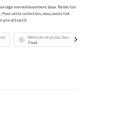
mbourrage merveilleusement doux. Rends ton
s. Pour cette collection, nous avons fait
 prix attractif.
 sol
Méthode de production
Hauteur et poid
Tissé
30 mm | 1900 