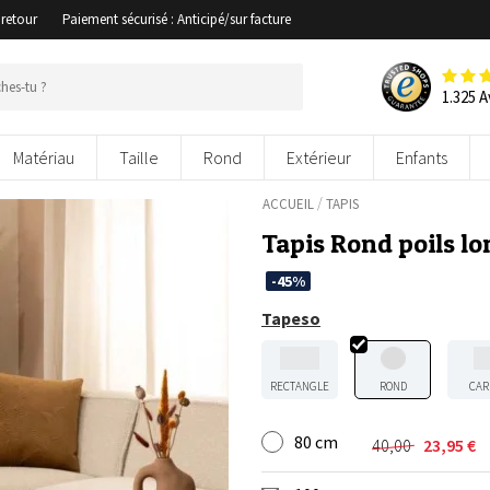
 retour
Paiement sécurisé : Anticipé/sur facture
1.325 A
Matériau
Taille
Rond
Extérieur
Enfants
/
ACCUEIL
TAPIS
Tapis Rond poils l
-45%
Tapeso
RECTANGLE
ROND
CAR
80 cm
40,00
23,95
€
Le
Le
prix
prix