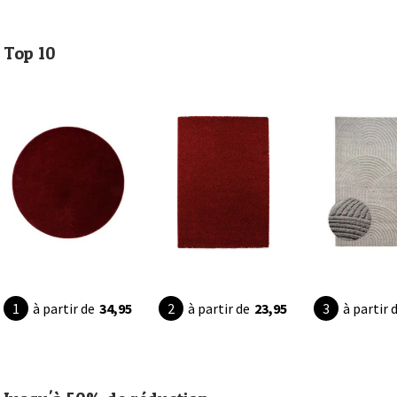
Top 10
à partir de
34,95
à partir de
23,95
à partir 