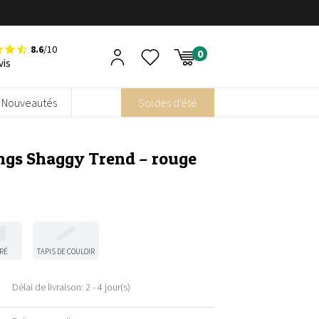
8.6
/10
vis
Nouveautés
Soldes d'été
ongs Shaggy Trend – rouge
RÉ
TAPIS DE COULOIR
Délai de livraison: 2 - 4 jour(s)