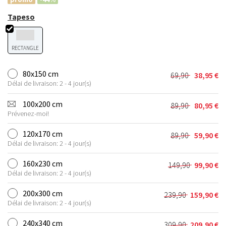
Tapeso
RECTANGLE
80x150 cm
69,90
38,95
€
Le
Le
Délai de livraison: 2 - 4 jour(s)
prix
prix
initial
actuel
100x200 cm
89,90
80,95
€
Le
Le
était :
est :
Prévenez-moi!
prix
prix
69,90 €.
38,95 €.
initial
actuel
120x170 cm
89,90
59,90
€
Le
Le
était :
est :
Délai de livraison: 2 - 4 jour(s)
prix
prix
89,90 €.
80,95 €.
initial
actuel
160x230 cm
149,90
99,90
€
Le
Le
était :
est :
Délai de livraison: 2 - 4 jour(s)
prix
prix
89,90 €.
59,90 €.
initial
actuel
200x300 cm
239,90
159,90
€
Le
Le
était :
est :
Délai de livraison: 2 - 4 jour(s)
prix
prix
149,90 €.
99,90 €.
initial
actuel
240x340 cm
309,90
209,90
€