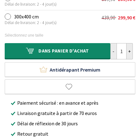
Le
Le
était :
est :
Délai de livraison: 2 - 4 jour(s)
prix
prix
239,90 €.
159,90 €.
initial
actuel
300x400 cm
439,90
299,90
€
Le
Le
était :
est :
Délai de livraison: 2 - 4 jour(s)
prix
prix
309,90 €.
209,90 €.
initial
actuel
Sélectionnez une taille
était :
est :
439,90 €.
299,90 €.
quantité de T
DANS
PANIER D'ACHAT
Antidérapant Premium
Paiement sécurisé : en avance et après
Livraison gratuite à partir de 70 euros
Délai de réflexion de 30 jours
Retour gratuit