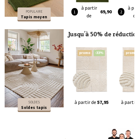
à partir
à par
69,90
POPULAIRE
de
de
Tapis moyen
Jusqu'à 50% de réductio
promo
-33%
promo
à partir de
57,95
à partir
SOLDES
Soldes tapis