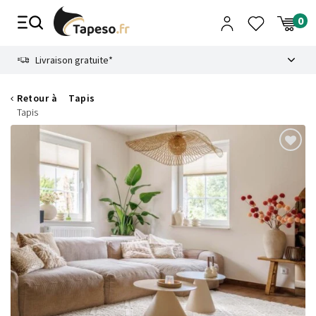
Passer
au
contenu
8.6
Livraison gratuite*
Retour à
Tapis
Tapis