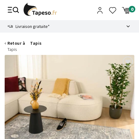
Passer
au
contenu
8.6
Livraison gratuite*
Retour à
Tapis
Tapis