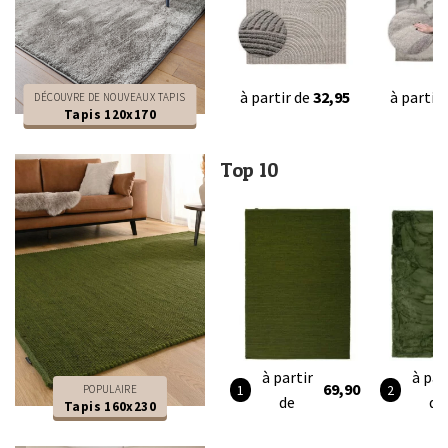
à partir de
32,95
à partir
DÉCOUVRE DE NOUVEAUX TAPIS
Tapis 120x170
Top 10
à partir
à par
69,90
POPULAIRE
de
de
Tapis 160x230