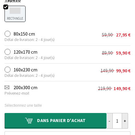
RECTANGLE
80x150 cm
59,90
27,95
€
Le
Le
Délai de livraison: 2 - 4 jour(s)
prix
prix
initial
actuel
120x170 cm
89,90
59,90
€
Le
Le
était :
est :
Délai de livraison: 2 - 4 jour(s)
prix
prix
59,90 €.
27,95 €.
initial
actuel
160x230 cm
149,90
99,90
€
Le
Le
était :
est :
Délai de livraison: 2 - 4 jour(s)
prix
prix
89,90 €.
59,90 €.
initial
actuel
200x300 cm
219,90
149,90
€
Le
Le
était :
est :
Prévenez-moi!
prix
prix
149,90 €.
99,90 €.
initial
actuel
Sélectionnez une taille
était :
est :
219,90 €.
149,90 €.
quantité de Ta
DANS
PANIER D'ACHAT