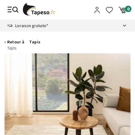
Passer
au
contenu
8.6
Livraison gratuite*
Retour à
Tapis
Tapis