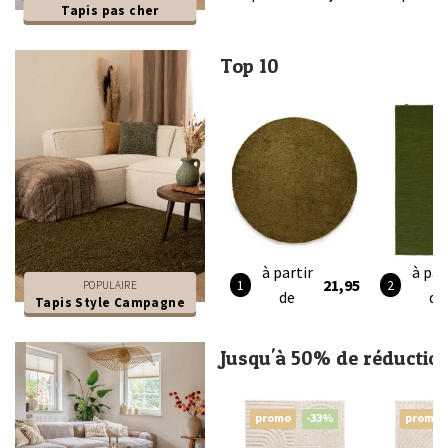
Tapis pas cher
Top 10
à partir
à par
21,95
POPULAIRE
de
de
Tapis Style Campagne
Jusqu'à 50% de réductio
promo
-33%
promo