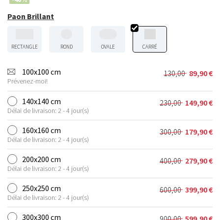
Paon Brillant
RECTANGLE
ROND
OVALE
CARRÉ
100x100 cm
130,00
89,90
€
Le
Le
Prévenez-moi!
prix
prix
initial
actuel
140x140 cm
230,00
149,90
€
Le
Le
était :
est :
Délai de livraison: 2 - 4 jour(s)
prix
prix
130,00 €.
89,90 €.
initial
actuel
160x160 cm
300,00
179,90
€
Le
Le
était :
est :
Délai de livraison: 2 - 4 jour(s)
prix
prix
230,00 €.
149,90 €.
initial
actuel
200x200 cm
400,00
279,90
€
Le
Le
était :
est :
Délai de livraison: 2 - 4 jour(s)
prix
prix
300,00 €.
179,90 €.
initial
actuel
250x250 cm
600,00
399,90
€
Le
Le
était :
est :
Délai de livraison: 2 - 4 jour(s)
prix
prix
400,00 €.
279,90 €.
initial
actuel
300x300 cm
900,00
599,90
€