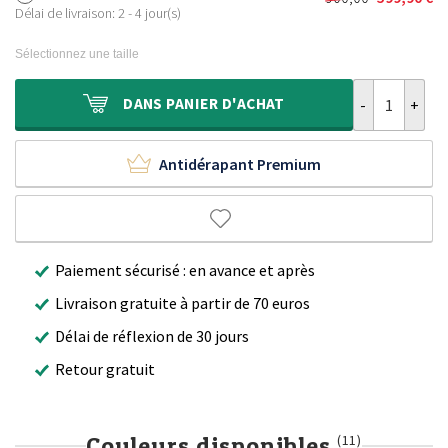
Le
Le
était :
est :
Délai de livraison: 2 - 4 jour(s)
prix
prix
600,00 €.
399,90 €.
initial
actuel
Sélectionnez une taille
était :
est :
900,00 €.
599,90 €.
quantité de Ta
DANS
PANIER D'ACHAT
Antidérapant Premium
Paiement sécurisé : en avance et après
Livraison gratuite à partir de 70 euros
Délai de réflexion de 30 jours
Retour gratuit
Couleurs disponibles
(11)