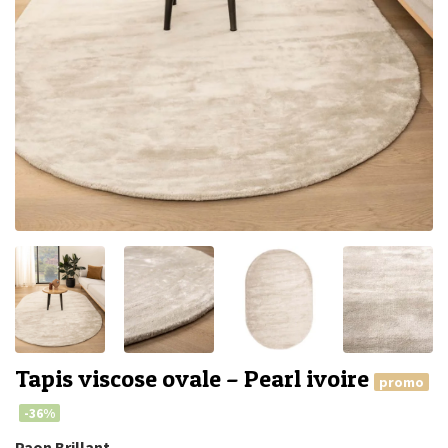
Tapis viscose ovale – Pearl ivoire
promo
-36%
Paon Brillant