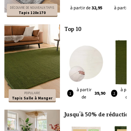
à partir de
32,95
à partir
DÉCOUVRE DE NOUVEAUX TAPIS
Tapis 120x170
Top 10
à partir
à par
39,90
POPULAIRE
de
de
Tapis Salle à Manger
Jusqu'à 50% de réductio