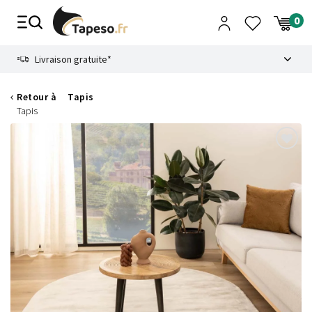
Passer
au
contenu
8.6
Livraison gratuite*
Retour à
Tapis
Tapis