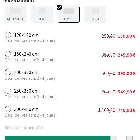
RECTANGLE
ROND
OVALE
CARRÉ
120x180 cm
250,00
159,90
€
Le
Le
Délai de livraison: 2 - 4 jour(s)
prix
prix
initial
actuel
160x240 cm
350,00
249,90
€
Le
Le
était :
est :
Délai de livraison: 2 - 4 jour(s)
prix
prix
250,00 €.
159,90 €.
initial
actuel
200x300 cm
600,00
399,90
€
Le
Le
était :
est :
Délai de livraison: 2 - 4 jour(s)
prix
prix
350,00 €.
249,90 €.
initial
actuel
250x360 cm
800,00
549,90
€
Le
Le
était :
est :
Délai de livraison: 2 - 4 jour(s)
prix
prix
600,00 €.
399,90 €.
initial
actuel
300x400 cm
1.100,00
749,90
€
Le
Le
était :
est :
Délai de livraison: 2 - 4 jour(s)
prix
prix
800,00 €.
549,90 €.
initial
actuel
Sélectionnez une taille
était :
est :
1.100,00 €.
749,90 €.
quantité de Ta