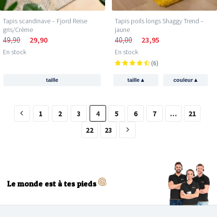
Tapis scandinave – Fjord Reise
Tapis poils longs Shaggy Trend –
gris/Crème
jaune
49,90
29,90
40,00
23,95
En stock
En stock
(6)
▴
▴
taille
taille
couleur
1
2
3
4
5
6
7
…
21
22
23
Le monde est à tes pieds