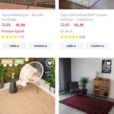
Tapis extérieur jute​ – Borealis
Tapis style berbère Beni Ouarain
noir/beige
Soufiane – Crème/noir
70,00
45,90
70,00
61,95
Presque épuisé
En stock
(7)
(34)
▴
▴
▴
▴
taille
couleur
taille
couleur
promo
-38%