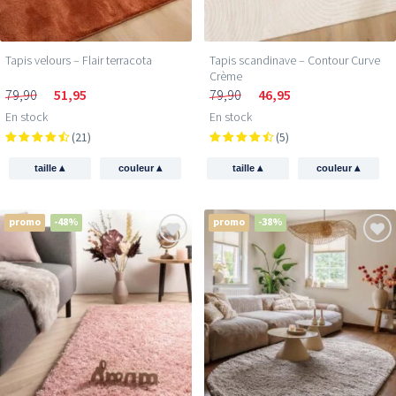
Tapis velours – Flair terracota
Tapis scandinave – Contour Curve
Crème
79,90
51,95
79,90
46,95
En stock
En stock
(21)
(5)
▴
▴
▴
▴
taille
couleur
taille
couleur
promo
-48%
promo
-38%