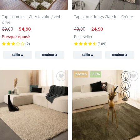
Tapis damier – Check ivoire / vert
Tapis poils longs Classic – Crème
olive
80,00
54,90
40,00
24,90
Presque épuisé
Best-seller
(2)
(109)
▴
▴
▴
▴
taille
couleur
taille
couleur
promo
-58%