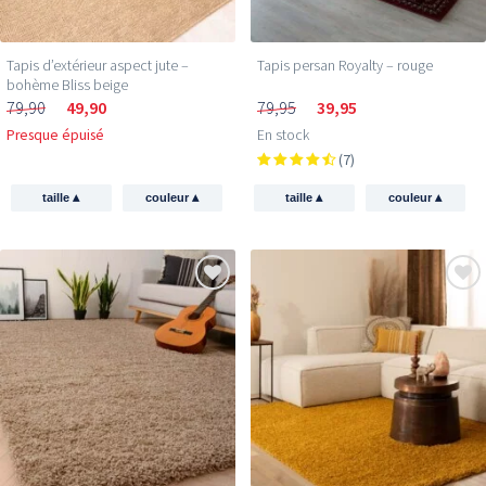
Tapis d’extérieur aspect jute –
Tapis persan Royalty – rouge
bohème Bliss beige
79,90
49,90
79,95
39,95
Presque épuisé
En stock
(7)
▴
▴
▴
▴
taille
couleur
taille
couleur