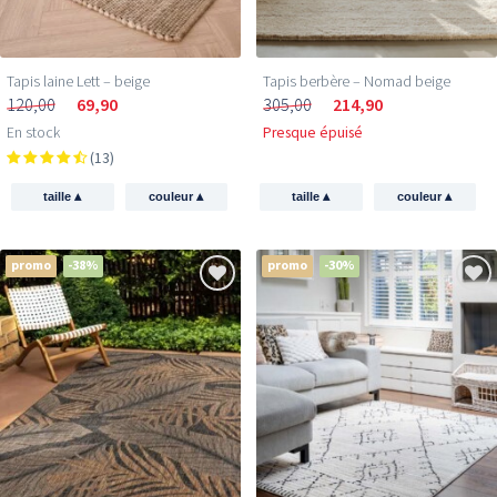
Tapis laine Lett – beige
Tapis berbère – Nomad beige
120,00
69,90
305,00
214,90
En stock
Presque épuisé
(13)
▴
▴
▴
▴
taille
couleur
taille
couleur
promo
-38%
promo
-30%