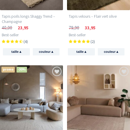
Tapis poils longs Shaggy Trend –
Tapis velours – Flair vert olive
Champagne
40,00
23,95
79,90
33,95
Best-seller
Best-seller
(4)
(2)
▴
▴
▴
▴
taille
couleur
taille
couleur
promo
-30%