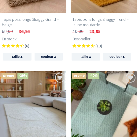
Tapis poils longs Shaggy Grand –
Tapis poils longs Shaggy Trend –
beige
jaune moutarde
60,00
36,95
40,00
23,95
En stock
Best-seller
(6)
(13)
▴
▴
▴
▴
taille
couleur
taille
couleur
promo
-29%
promo
-40%