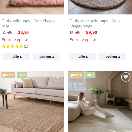
Tapis poils longs – Cozy Shaggy –
Tapis ovale poils longs – Cozy
rose
Shaggy beige
55,00
36,95
80,00
59,90
Presque épuisé
Presque épuisé
(1)
▴
▴
▴
▴
taille
couleur
taille
couleur
promo
-42%
promo
-30%