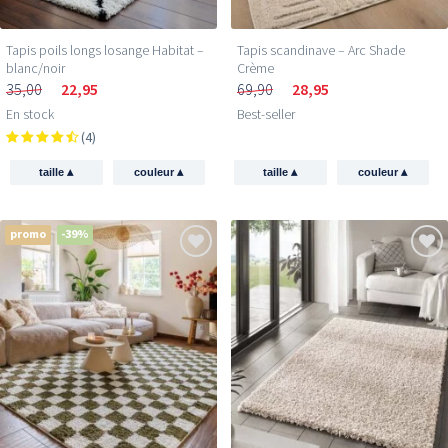
Tapis poils longs losange Habitat –
Tapis scandinave – Arc Shade
blanc/noir
Crème
35,00
22,95
69,90
28,95
En stock
Best-seller
(4)
▴
▴
▴
▴
taille
couleur
taille
couleur
promo
-39%