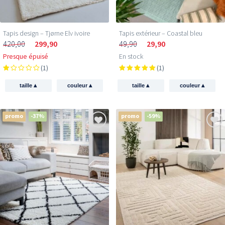
Tapis design – Tjørne Elv ivoire
Tapis extérieur – Coastal bleu
420,00
299,90
49,90
29,90
Presque épuisé
En stock
(1)
(1)
▴
▴
▴
▴
taille
couleur
taille
couleur
promo
-37%
promo
-59%