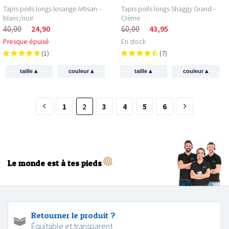
Tapis poils longs losange Artisan –
Tapis poils longs Shaggy Grand –
blanc/noir
Crème
40,00
24,90
60,00
43,95
Presque épuisé
En stock
(1)
(7)
▴
▴
▴
▴
taille
couleur
taille
couleur
1
2
3
4
5
6
Le monde est à tes pieds
Retourner le produit ?
Équitable et transparent