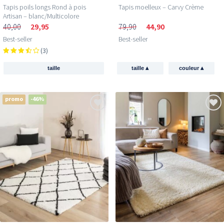
Tapis poils longs Rond à pois
Tapis moelleux – Carvy Crème
Artisan – blanc/Multicolore
40,00
29,95
79,90
44,90
Best-seller
Best-seller
(3)
▴
▴
taille
taille
couleur
promo
-46%