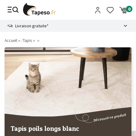
Passer
au
contenu
8.6
Livraison gratuite*
/
Accueil
Tapis
Découvrir ce produit
Tapis poils longs blanc