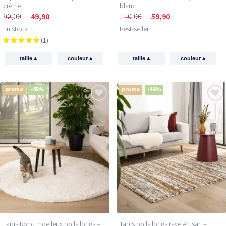
crème
blanc
90,00
49,90
110,00
59,90
En stock
Best-seller
(1)
▴
▴
▴
▴
taille
couleur
taille
couleur
promo
-45%
promo
-49%
Tapis Rond moelleux poils longs –
Tapis poils longs rayé Artisan –