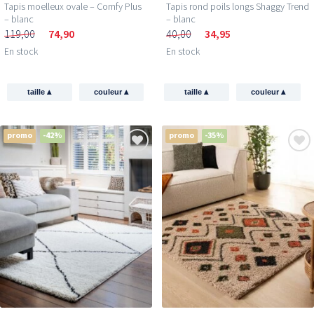
Tapis moelleux ovale – Comfy Plus
Tapis rond poils longs Shaggy Trend
– blanc
– blanc
119,00
74,90
40,00
34,95
En stock
En stock
▴
▴
▴
▴
taille
couleur
taille
couleur
promo
-42%
promo
-35%