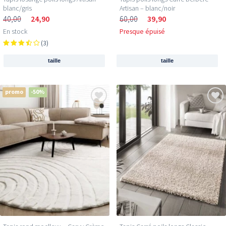
blanc/gris
Artisan – blanc/noir
40,00
24,90
60,00
39,90
En stock
Presque épuisé
(3)
taille
taille
promo
-50%