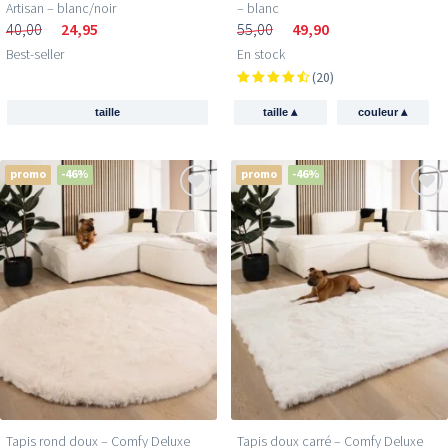
Artisan – blanc/noir
– blanc
40,00
24,95
55,00
49,90
Best-seller
En stock
(20)
▴
▴
taille
taille
couleur
promo
-46%
promo
-46%
Tapis rond doux – Comfy Deluxe
Tapis doux carré – Comfy Deluxe