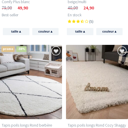
Comfy Plus blanc
beige/multi
79,90
49,90
40,00
24,90
Best-seller
En stock
(5)
▴
▴
▴
▴
taille
couleur
taille
couleur
promo
-38%
Tapis poils longs Rond berbère
Tapis poils longs Rond Cozy Shaggy