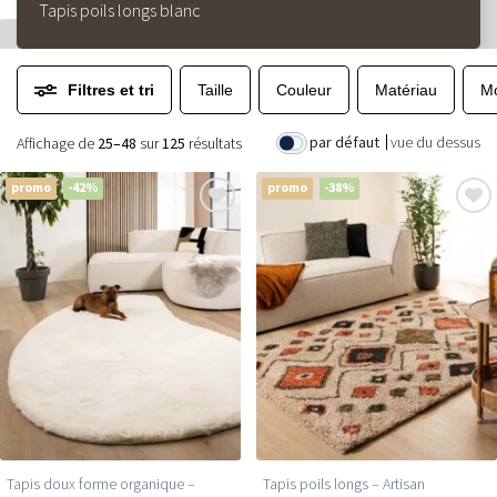
Tapis poils longs blanc
Filtres et tri
Taille
Couleur
Matériau
Mo
par défaut
vue du dessus
Affichage de
25–48
sur
125
résultats
promo
-42%
promo
-38%
Tapis doux forme organique –
Tapis poils longs – Artisan