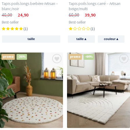
Tapis poils longs berbère Artisan –
Tapis poils longs carré – Artisan
blanc/noir
beige/multi
40,00
24,90
60,00
39,90
Best-seller
Best-seller
(1)
(1)
▴
▴
taille
taille
couleur
promo
-36%
promo
-44%