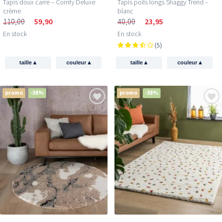
Tapis doux carré – Comfy Deluxe
Tapis poils longs Shaggy Trend –
crème
blanc
110,00
59,90
40,00
23,95
En stock
En stock
(5)
▴
▴
▴
▴
taille
couleur
taille
couleur
promo
-38%
promo
-38%