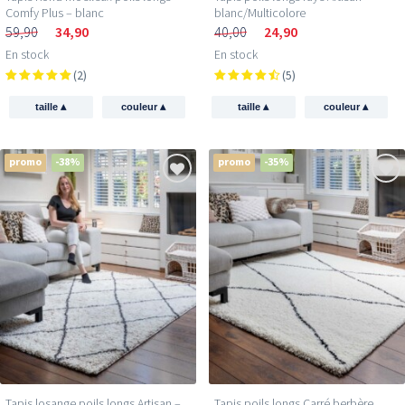
Comfy Plus – blanc
blanc/Multicolore
59,90
34,90
40,00
24,90
En stock
En stock
(2)
(5)
▴
▴
▴
▴
taille
couleur
taille
couleur
promo
-38%
promo
-35%
Tapis losange poils longs Artisan –
Tapis poils longs Carré berbère