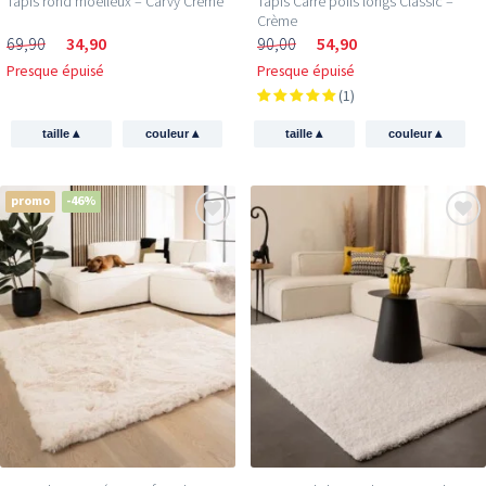
Tapis rond moelleux – Carvy Crème
Tapis Carré poils longs Classic –
Crème
69,90
34,90
90,00
54,90
Presque épuisé
Presque épuisé
(1)
▴
▴
▴
▴
taille
couleur
taille
couleur
promo
-46%