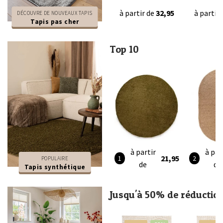
à partir de
32,95
à partir
DÉCOUVRE DE NOUVEAUX TAPIS
Tapis pas cher
Top 10
à partir
à par
21,95
POPULAIRE
de
de
Tapis synthétique
Jusqu'à 50% de réductio