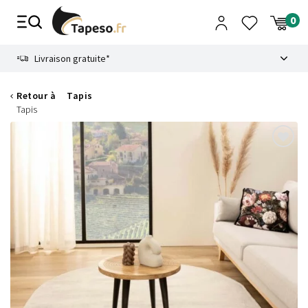
Passer
au
contenu
8.6
Livraison gratuite*
Retour à
Tapis
Tapis