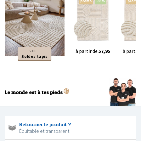
promo
-33%
promo
à partir de
57,95
à partir
SOLDES
Soldes tapis
Le monde est à tes pieds
Retourner le produit ?
Équitable et transparent