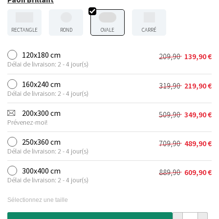
RECTANGLE
ROND
OVALE
CARRÉ
120x180 cm
209,90
139,90
€
Le
Le
Délai de livraison: 2 - 4 jour(s)
prix
prix
initial
actuel
160x240 cm
319,90
219,90
€
Le
Le
était :
est :
Délai de livraison: 2 - 4 jour(s)
prix
prix
209,90 €.
139,90 €.
initial
actuel
200x300 cm
509,90
349,90
€
Le
Le
était :
est :
Prévenez-moi!
prix
prix
319,90 €.
219,90 €.
initial
actuel
250x360 cm
709,90
489,90
€
Le
Le
était :
est :
Délai de livraison: 2 - 4 jour(s)
prix
prix
509,90 €.
349,90 €.
initial
actuel
300x400 cm
889,90
609,90
€
Le
Le
était :
est :
Délai de livraison: 2 - 4 jour(s)
prix
prix
709,90 €.
489,90 €.
initial
actuel
Sélectionnez une taille
était :
est :
889,90 €.
609,90 €.
quantité de Ta