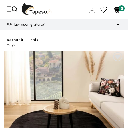
Passer
au
contenu
8.6
Livraison gratuite*
Retour à
Tapis
Tapis