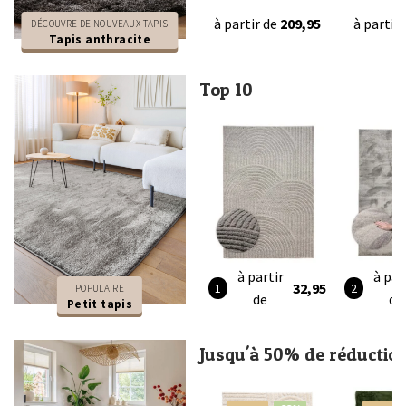
à partir de
209,95
à partir
DÉCOUVRE DE NOUVEAUX TAPIS
Tapis anthracite
Top 10
à partir
à par
32,95
POPULAIRE
de
de
Petit tapis
Jusqu'à 50% de réductio