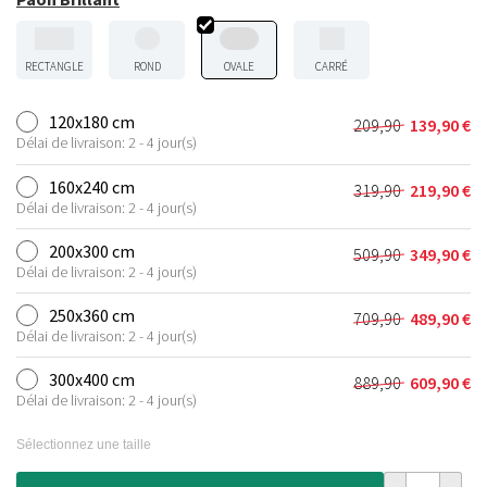
RECTANGLE
ROND
OVALE
CARRÉ
120x180 cm
209,90
139,90
€
Le
Le
Délai de livraison: 2 - 4 jour(s)
prix
prix
initial
actuel
160x240 cm
319,90
219,90
€
Le
Le
était :
est :
Délai de livraison: 2 - 4 jour(s)
prix
prix
209,90 €.
139,90 €.
initial
actuel
200x300 cm
509,90
349,90
€
Le
Le
était :
est :
Délai de livraison: 2 - 4 jour(s)
prix
prix
319,90 €.
219,90 €.
initial
actuel
250x360 cm
709,90
489,90
€
Le
Le
était :
est :
Délai de livraison: 2 - 4 jour(s)
prix
prix
509,90 €.
349,90 €.
initial
actuel
300x400 cm
889,90
609,90
€
Le
Le
était :
est :
Délai de livraison: 2 - 4 jour(s)
prix
prix
709,90 €.
489,90 €.
initial
actuel
Sélectionnez une taille
était :
est :
889,90 €.
609,90 €.
quantité de Ta