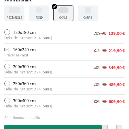
RECTANGLE
ROND
OVALE
CARRÉ
120x180 cm
209,90
139,90
€
Le
Le
Délai de livraison: 2 - 4 jour(s)
prix
prix
initial
actuel
160x240 cm
319,90
219,90
€
Le
Le
était :
est :
Prévenez-moi!
prix
prix
209,90 €.
139,90 €.
initial
actuel
200x300 cm
509,90
349,90
€
Le
Le
était :
est :
Délai de livraison: 2 - 4 jour(s)
prix
prix
319,90 €.
219,90 €.
initial
actuel
250x360 cm
709,90
489,90
€
Le
Le
était :
est :
Délai de livraison: 2 - 4 jour(s)
prix
prix
509,90 €.
349,90 €.
initial
actuel
300x400 cm
889,90
609,90
€
Le
Le
était :
est :
Délai de livraison: 2 - 4 jour(s)
prix
prix
709,90 €.
489,90 €.
initial
actuel
Sélectionnez une taille
était :
est :
889,90 €.
609,90 €.
quantité de Ta