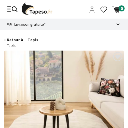
Passer
au
contenu
8.6
Livraison gratuite*
Retour à
Tapis
Tapis