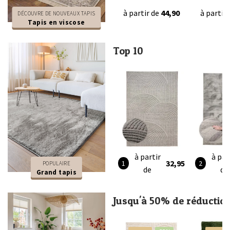
à partir de
44,90
à partir
DÉCOUVRE DE NOUVEAUX TAPIS
Tapis en viscose
Top 10
à partir
à par
32,95
POPULAIRE
de
de
Grand tapis
Jusqu'à 50% de réductio