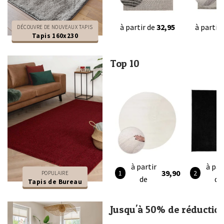
à partir de
32,95
à partir
DÉCOUVRE DE NOUVEAUX TAPIS
Tapis 160x230
Top 10
à partir
à par
39,90
POPULAIRE
de
de
Tapis de Bureau
Jusqu'à 50% de réductio