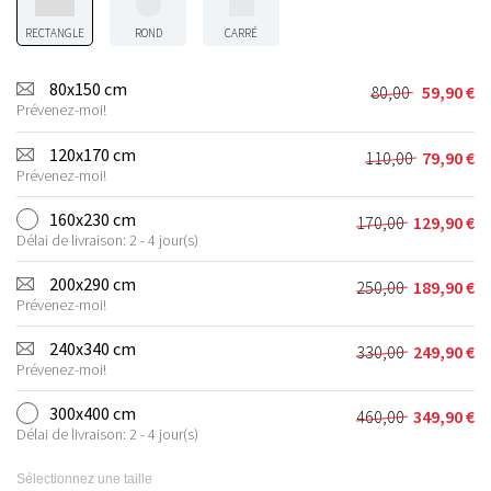
RECTANGLE
ROND
CARRÉ
80x150 cm
80,00
59,90
€
Le
Le
Prévenez-moi!
prix
prix
initial
actuel
120x170 cm
110,00
79,90
€
Le
Le
était :
est :
Prévenez-moi!
prix
prix
80,00 €.
59,90 €.
initial
actuel
160x230 cm
170,00
129,90
€
Le
Le
était :
est :
Délai de livraison: 2 - 4 jour(s)
prix
prix
110,00 €.
79,90 €.
initial
actuel
200x290 cm
250,00
189,90
€
Le
Le
était :
est :
Prévenez-moi!
prix
prix
170,00 €.
129,90 €.
initial
actuel
240x340 cm
330,00
249,90
€
Le
Le
était :
est :
Prévenez-moi!
prix
prix
250,00 €.
189,90 €.
initial
actuel
300x400 cm
460,00
349,90
€
Le
Le
était :
est :
Délai de livraison: 2 - 4 jour(s)
prix
prix
330,00 €.
249,90 €.
initial
actuel
Sélectionnez une taille