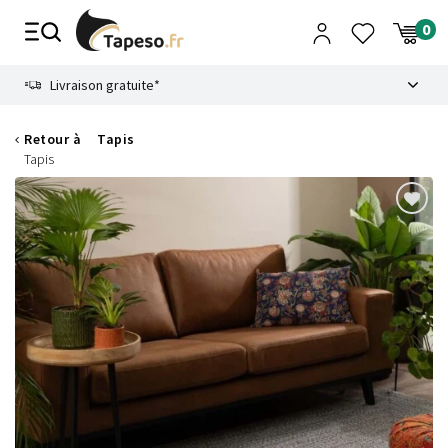
Passer
au
contenu
8.6
Livraison gratuite*
Retour à
Tapis
Tapis