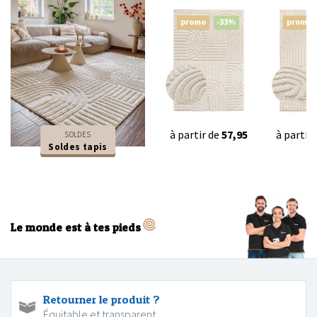
promo
-33%
promo
à partir de
57,95
à partir
SOLDES
Soldes tapis
Le monde est à tes pieds
Retourner le produit ?
Équitable et transparent