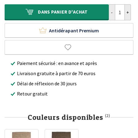
était :
est :
460,00 €.
349,90 €.
quantité de Ta
DANS
PANIER D'ACHAT
Antidérapant Premium
Paiement sécurisé : en avance et après
Livraison gratuite à partir de 70 euros
Délai de réflexion de 30 jours
Retour gratuit
Couleurs disponibles
(2)