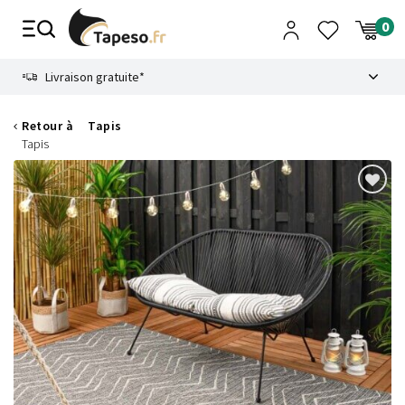
Passer
au
contenu
8.6
Livraison gratuite*
Retour à
Tapis
Tapis