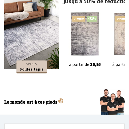
Jusqu'à 50% de réductio
promo
-52%
promo
à partir de
36,95
à partir
SOLDES
Soldes tapis
Le monde est à tes pieds