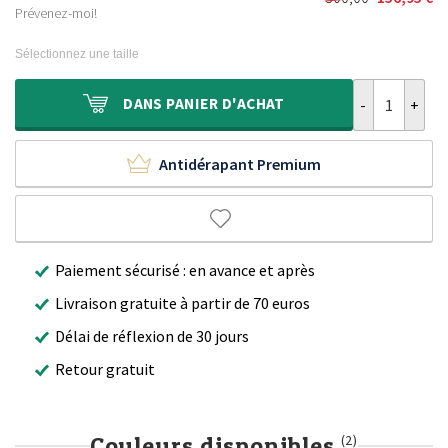
Le
Le
était :
est :
Prévenez-moi!
prix
prix
230,00 €.
126,95 €.
initial
actuel
Sélectionnez une taille
était :
est :
300,00 €.
156,95 €.
quantité de T
DANS
PANIER D'ACHAT
Antidérapant Premium
Paiement sécurisé : en avance et après
Livraison gratuite à partir de 70 euros
Délai de réflexion de 30 jours
Retour gratuit
Couleurs disponibles
(2)