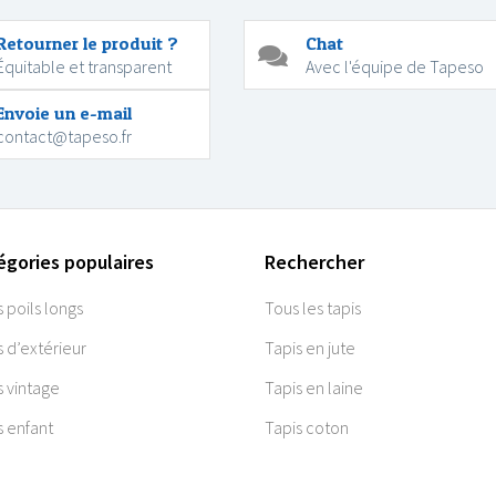
Retourner le produit ?
Chat
Équitable et transparent
Avec l'équipe de Tapeso
Envoie un e-mail
contact@tapeso.fr
égories populaires
Rechercher
s poils longs
Tous les tapis
s d’extérieur
Tapis en jute
s vintage
Tapis en laine
s enfant
Tapis coton