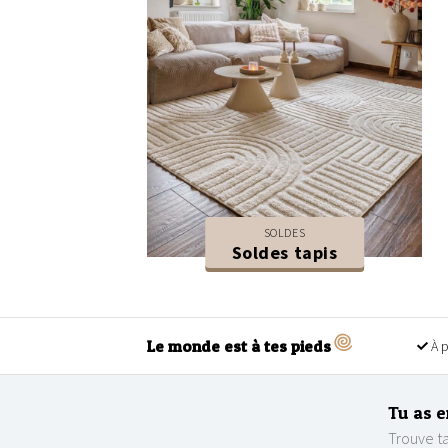
SOLDES
Soldes tapis
Le monde est à tes pieds
À p
Tu as e
Trouve ta