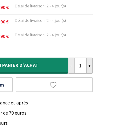
.
Délai de livraison: 2 - 4 jour(s)
,90
€
.
.
Délai de livraison: 2 - 4 jour(s)
,90
€
.
.
Délai de livraison: 2 - 4 jour(s)
,90
€
.
.
quantité de Tapis doux - Comfy Del
.
.
N
PANIER D'ACHAT
um
vance et après
ir de 70 euros
ours