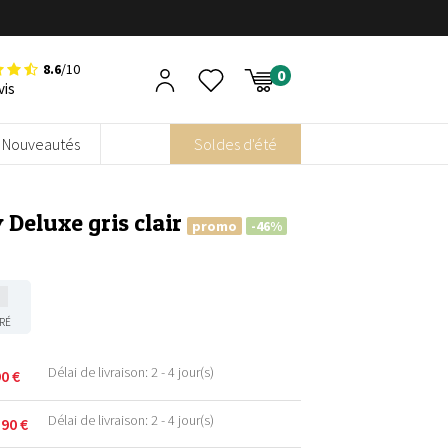
8.6
/10
vis
Nouveautés
Soldes d'été
Deluxe gris clair
promo
-46%
RÉ
Délai de livraison: 2 - 4 jour(s)
90
€
Délai de livraison: 2 - 4 jour(s)
,90
€