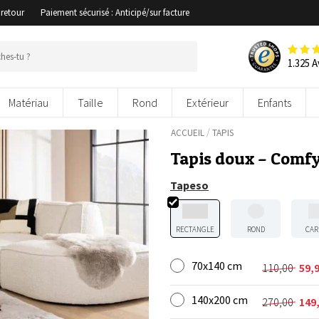
 retour
Paiement sécurisé : Anticipé/sur facture
1.325 A
Matériau
Taille
Rond
Extérieur
Enfants
/
ACCUEIL
TAPIS
Tapis doux – Comfy 
Tapeso
RECTANGLE
ROND
CAR
70x140 cm
110,00
59,
Le
Le
prix
prix
140x200 cm
initial
actuel
270,00
149
Le
Le