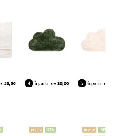
de
59,90
à partir de
39,90
à partir de
39,90
%
promo
-33%
promo
-41%