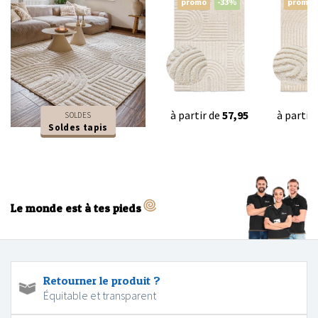
promo
-33%
promo
à partir de
57,95
à partir
SOLDES
Soldes tapis
Le monde est à tes pieds
Retourner le produit ?
Équitable et transparent