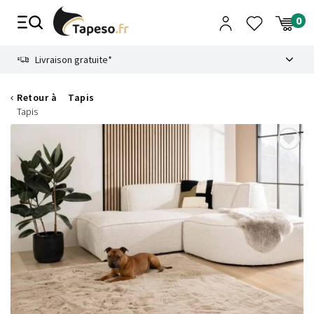
Passer
au
contenu
8.6
Livraison gratuite*
Retour à
Tapis
Tapis