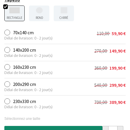
RECTANGLE
ROND
CARRÉ
70x140 cm
110,00
59,90
€
Le
Le
Délai de livraison: 0 - 2 jour(s)
prix
prix
initial
actuel
140x200 cm
270,00
149,90
€
Le
Le
était :
est :
Délai de livraison: 0 - 2 jour(s)
prix
prix
110,00 €.
59,90 €.
initial
actuel
160x230 cm
360,00
199,90
€
Le
Le
était :
est :
Délai de livraison: 0 - 2 jour(s)
prix
prix
270,00 €.
149,90 €.
initial
actuel
200x290 cm
540,00
299,90
€
Le
Le
était :
est :
Délai de livraison: 0 - 2 jour(s)
prix
prix
360,00 €.
199,90 €.
initial
actuel
230x330 cm
700,00
389,90
€
Le
Le
était :
est :
Délai de livraison: 0 - 2 jour(s)
prix
prix
540,00 €.
299,90 €.
initial
actuel
Sélectionnez une taille
était :
est :
700,00 €.
389,90 €.
quantité de T