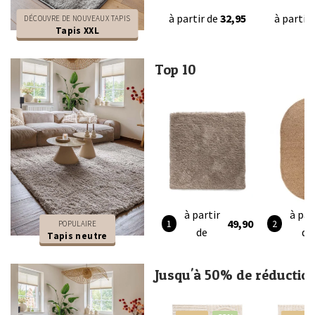
à partir de
32,95
à partir
DÉCOUVRE DE NOUVEAUX TAPIS
Tapis XXL
Top 10
à partir
à par
49,90
POPULAIRE
de
de
Tapis neutre
Jusqu'à 50% de réductio