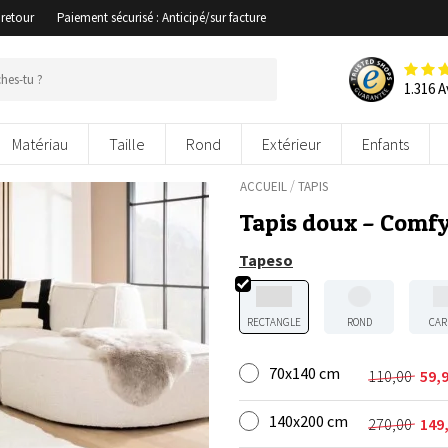
 retour
Paiement sécurisé : Anticipé/sur facture
1.316 A
Matériau
Taille
Rond
Extérieur
Enfants
/
ACCUEIL
TAPIS
Tapis doux – Comf
Tapeso
RECTANGLE
ROND
CAR
70x140 cm
110,00
59,
Le
Le
prix
prix
140x200 cm
initial
actuel
270,00
149
Le
Le