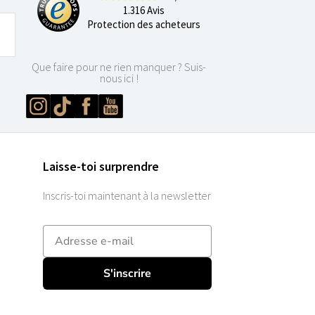
1.316 Avis
Protection des acheteurs
Que faire pour ne rien manquer ? Suis-
nous ici !
Laisse-toi surprendre
Inscris-toi maintenant à la newsletter
E-mailadres
S'inscrire