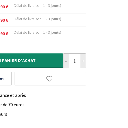
.
Délai de livraison: 1 - 3 jour(s)
,90
€
.
.
Délai de livraison: 1 - 3 jour(s)
,90
€
.
.
Délai de livraison: 1 - 3 jour(s)
,90
€
.
.
quantité de Tapis doux - Comfy De
.
.
N
PANIER D'ACHAT
um
vance et après
ir de 70 euros
ours