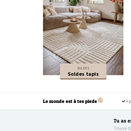
SOLDES
Soldes tapis
Le monde est à tes pieds
À p
Tu as e
Trouve ta