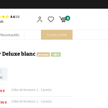
8.6
/10
vis
Nouveautés
Soldes d'été
y Deluxe blanc
promo
-46%
RÉ
Délai de livraison: 1 - 3 jour(s)
90
€
Délai de livraison: 1 - 3 jour(s)
,90
€