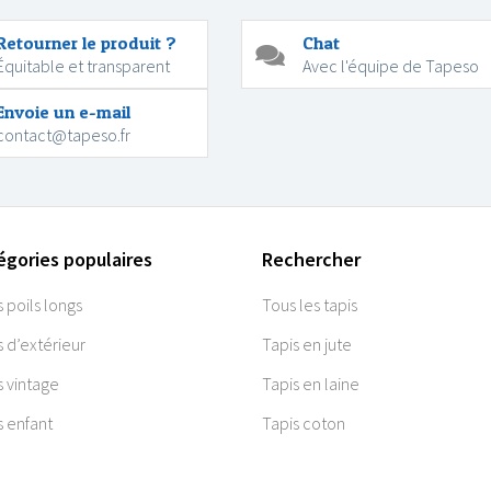
Retourner le produit ?
Chat
Équitable et transparent
Avec l'équipe de Tapeso
Envoie un e-mail
contact@tapeso.fr
égories populaires
Rechercher
s poils longs
Tous les tapis
s d’extérieur
Tapis en jute
s vintage
Tapis en laine
s enfant
Tapis coton