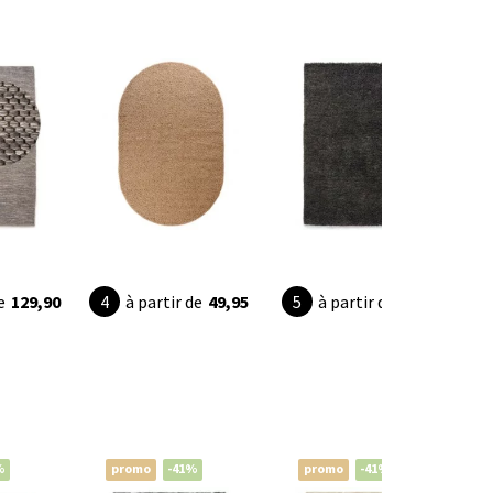
e
129,90
à partir de
49,95
à partir de
36,95
%
promo
-41%
promo
-41%