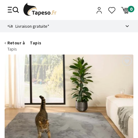
Passer
au
contenu
8.6
Livraison gratuite*
Retour à
Tapis
Tapis