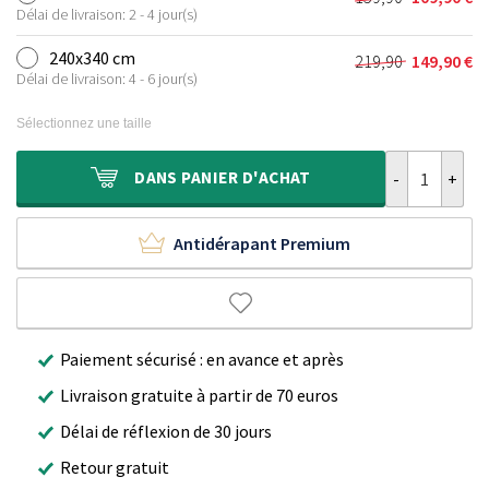
Le
Le
était :
est :
Délai de livraison: 2 - 4 jour(s)
prix
prix
119,90 €.
79,90 €.
initial
actuel
240x340 cm
219,90
149,90
€
Le
Le
était :
est :
Délai de livraison: 4 - 6 jour(s)
prix
prix
159,90 €.
109,90 €.
initial
actuel
Sélectionnez une taille
était :
est :
219,90 €.
149,90 €.
quantité de Ta
DANS
PANIER D'ACHAT
Antidérapant Premium
Paiement sécurisé : en avance et après
Livraison gratuite à partir de 70 euros
Délai de réflexion de 30 jours
Retour gratuit