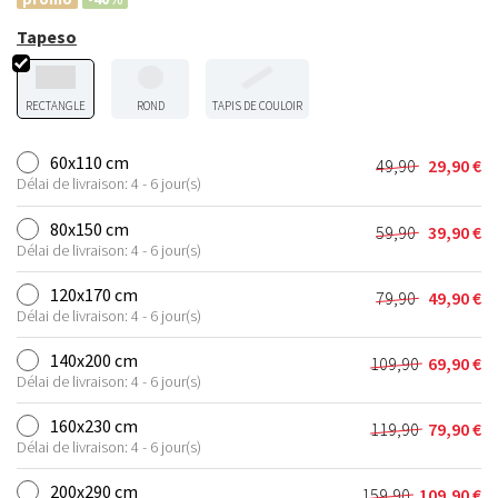
Tapeso
RECTANGLE
ROND
TAPIS DE COULOIR
60x110 cm
49,90
29,90
€
Le
Le
Délai de livraison: 4 - 6 jour(s)
prix
prix
initial
actuel
80x150 cm
59,90
39,90
€
Le
Le
était :
est :
Délai de livraison: 4 - 6 jour(s)
prix
prix
49,90 €.
29,90 €.
initial
actuel
120x170 cm
79,90
49,90
€
Le
Le
était :
est :
Délai de livraison: 4 - 6 jour(s)
prix
prix
59,90 €.
39,90 €.
initial
actuel
140x200 cm
109,90
69,90
€
Le
Le
était :
est :
Délai de livraison: 4 - 6 jour(s)
prix
prix
79,90 €.
49,90 €.
initial
actuel
160x230 cm
119,90
79,90
€
Le
Le
était :
est :
Délai de livraison: 4 - 6 jour(s)
prix
prix
109,90 €.
69,90 €.
initial
actuel
200x290 cm
159,90
109,90
€