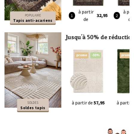
à partir
à par
32,95
POPULAIRE
de
de
Tapis anti-acariens
Jusqu'à 50% de réductio
promo
-33%
promo
à partir de
57,95
à partir
SOLDES
Soldes tapis