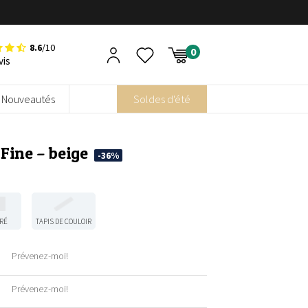
8.6
/10
vis
Nouveautés
Soldes d'été
 Fine – beige
-36%
RÉ
TAPIS DE COULOIR
Prévenez-moi!
Prévenez-moi!