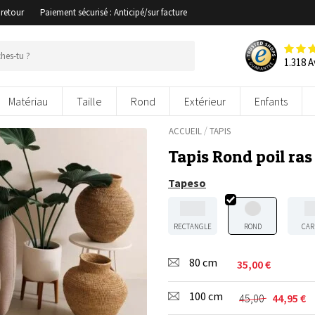
 retour
Paiement sécurisé : Anticipé/sur facture
1.318 A
Matériau
Taille
Rond
Extérieur
Enfants
/
ACCUEIL
TAPIS
Tapis Rond poil ras
Tapeso
RECTANGLE
ROND
CAR
80 cm
35,00
€
100 cm
45,00
44,95
€
Le
Le