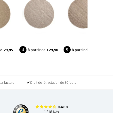
de
29,95
à partir de
129,90
à partir de
129,90
sur facture
Droit de rétractation de 30 jours
8.6
/10
1.318 Avis