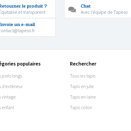
Retourner le produit ?
Chat
Équitable et transparent
Avec l'équipe de Tapeso
Envoie un e-mail
contact@tapeso.fr
égories populaires
Rechercher
s poils longs
Tous les tapis
s d’extérieur
Tapis en jute
s vintage
Tapis en laine
s enfant
Tapis coton