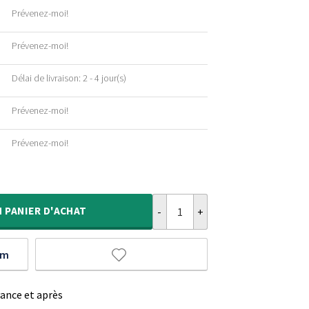
Prévenez-moi!
Prévenez-moi!
Délai de livraison: 2 - 4 jour(s)
Prévenez-moi!
Prévenez-moi!
quantité de Tapis Rond poil ras Fi
N
PANIER D'ACHAT
um
vance et après