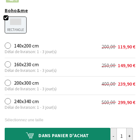
Boho&me
RECTANGLE
140x200 cm
200,00
119,90
€
Le
Le
Délai de livraison: 1 - 3 jour(s)
prix
prix
initial
actuel
160x230 cm
250,00
149,90
€
Le
Le
était :
est :
Délai de livraison: 1 - 3 jour(s)
prix
prix
200,00 €.
119,90 €.
initial
actuel
200x300 cm
400,00
239,90
€
Le
Le
était :
est :
Délai de livraison: 1 - 3 jour(s)
prix
prix
250,00 €.
149,90 €.
initial
actuel
240x340 cm
500,00
299,90
€
Le
Le
était :
est :
Délai de livraison: 1 - 3 jour(s)
prix
prix
400,00 €.
239,90 €.
initial
actuel
Sélectionnez une taille
était :
est :
500,00 €.
299,90 €.
quantité de Ta
DANS
PANIER D'ACHAT