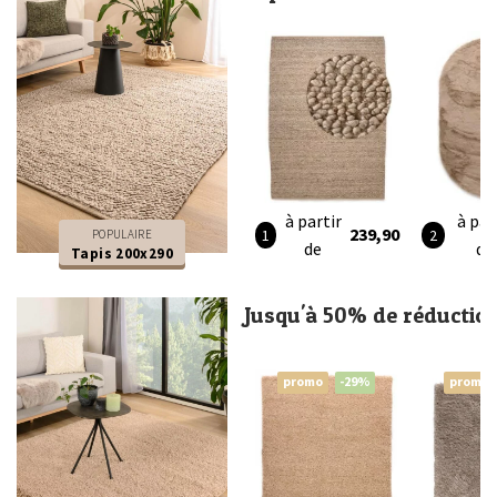
à partir
à par
239,90
POPULAIRE
de
de
Tapis 200x290
Jusqu'à 50% de réductio
promo
-29%
promo