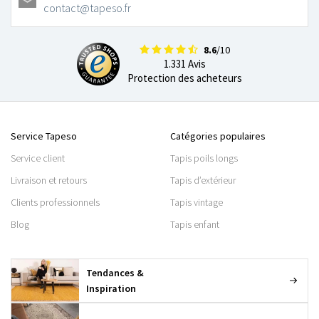
contact@tapeso.fr
8.6
/10
1.331 Avis
Protection des acheteurs
Service Tapeso
Catégories populaires
Service client
Tapis poils longs
Livraison et retours
Tapis d’extérieur
Clients professionnels
Tapis vintage
Blog
Tapis enfant
Tendances &
Inspiration