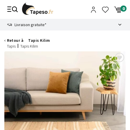
Passer
au
contenu
8.6
Livraison gratuite*
Retour à
Tapis Kilim
Tapis
Tapis Kilim