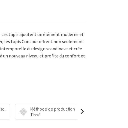
, ces tapis ajoutent un élément moderne et
er, les tapis Contour offrent non seulement
é intemporelle du design scandinave et crée
à un nouveau niveau et profite du confort et
 sol
Méthode de production
Hauteur et poid
Tissé
11 mm | 2000 