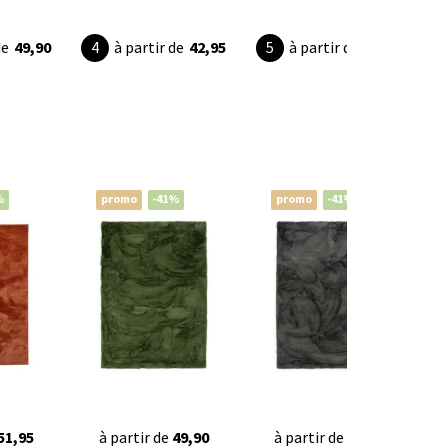
de
49,90
à partir de
42,95
à partir de
23,95
%
promo
-41%
promo
-41%
51,95
à partir de
49,90
à partir de
49,90