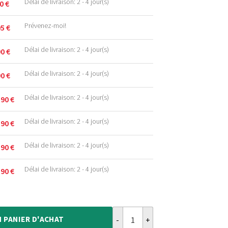
Délai de livraison: 2 - 4 jour(s)
90
€
Prévenez-moi!
95
€
Délai de livraison: 2 - 4 jour(s)
90
€
.
Délai de livraison: 2 - 4 jour(s)
90
€
.
Délai de livraison: 2 - 4 jour(s)
,90
€
.
Délai de livraison: 2 - 4 jour(s)
,90
€
.
.
Délai de livraison: 2 - 4 jour(s)
,90
€
.
.
Délai de livraison: 2 - 4 jour(s)
,90
€
.
.
quantité de Tapis scandinave - C
.
.
N
PANIER D'ACHAT