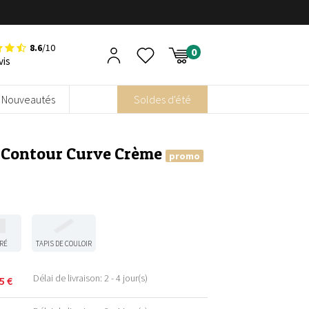
8.6
/10
vis
Nouveautés
Soldes d'été
– Contour Curve Crème
promo
RÉ
TAPIS DE COULOIR
Délai de livraison: 2 - 4 jour(s)
95
€