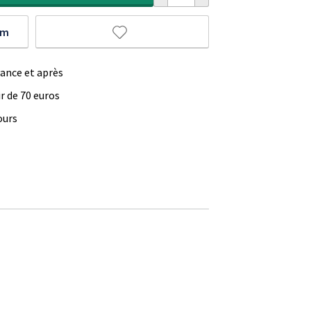
um
vance et après
ir de 70 euros
ours