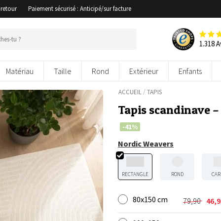
 retour
Paiement sécurisé : Anticipé/sur facture
1.318 A
Matériau
Taille
Rond
Extérieur
Enfants
/
ACCUEIL
TAPIS
Tapis scandinave 
-41%
Nordic Weavers
RECTANGLE
ROND
CAR
80x150 cm
79,90
46,
Le
Le
prix
prix