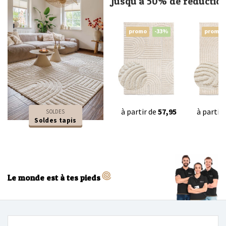
Jusqu'à 50% de réductio
promo
-33%
promo
à partir de
57,95
à partir
SOLDES
Soldes tapis
Le monde est à tes pieds