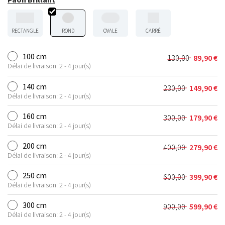
RECTANGLE
ROND
OVALE
CARRÉ
100 cm
130,00
89,90
€
Le
Le
Délai de livraison: 2 - 4 jour(s)
prix
prix
initial
actuel
140 cm
230,00
149,90
€
Le
Le
était :
est :
Délai de livraison: 2 - 4 jour(s)
prix
prix
130,00 €.
89,90 €.
initial
actuel
160 cm
300,00
179,90
€
Le
Le
était :
est :
Délai de livraison: 2 - 4 jour(s)
prix
prix
230,00 €.
149,90 €.
initial
actuel
200 cm
400,00
279,90
€
Le
Le
était :
est :
Délai de livraison: 2 - 4 jour(s)
prix
prix
300,00 €.
179,90 €.
initial
actuel
250 cm
600,00
399,90
€
Le
Le
était :
est :
Délai de livraison: 2 - 4 jour(s)
prix
prix
400,00 €.
279,90 €.
initial
actuel
300 cm
900,00
599,90
€
Le
Le
était :
est :
Délai de livraison: 2 - 4 jour(s)
prix
prix
600,00 €.
399,90 €.