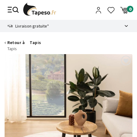
Passer
au
contenu
8.6
Livraison gratuite*
Retour à
Tapis
Tapis