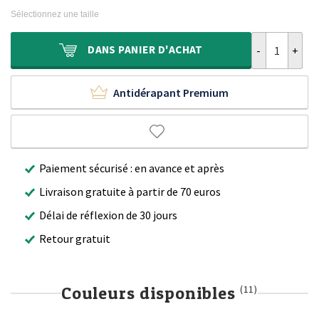
initial
actuel
Sélectionnez une taille
était :
est :
900,00 €.
599,90 €.
quantité de Ta
DANS
PANIER D'ACHAT
Antidérapant Premium
Paiement sécurisé : en avance et après
Livraison gratuite à partir de 70 euros
Délai de réflexion de 30 jours
Retour gratuit
Couleurs disponibles
(11)