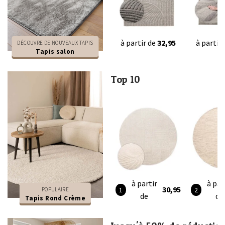
à partir de
32,95
à partir
DÉCOUVRE DE NOUVEAUX TAPIS
Tapis salon
Top 10
à partir
à par
30,95
POPULAIRE
de
de
Tapis Rond Crème