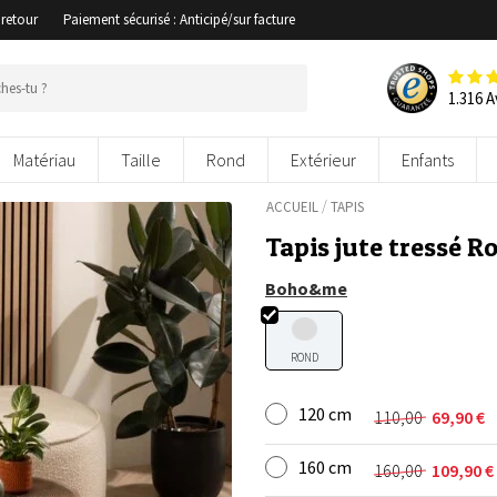
 retour
Paiement sécurisé : Anticipé/sur facture
1.316 A
Matériau
Taille
Rond
Extérieur
Enfants
/
ACCUEIL
TAPIS
Tapis jute tressé R
Boho&me
ROND
120 cm
110,00
69,90
€
Le
Le
prix
prix
160 cm
initial
actuel
160,00
109,90
€
Le
Le