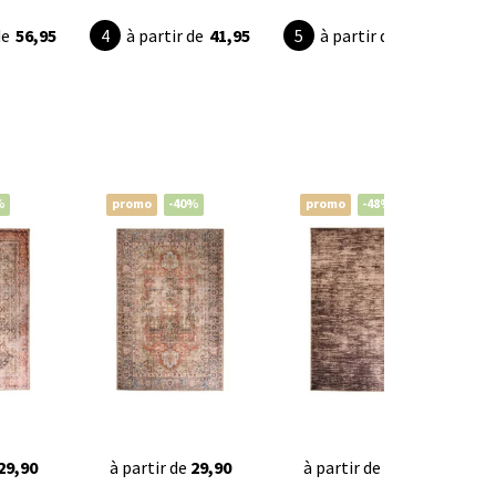
de
56,95
à partir de
41,95
à partir de
49,90
%
promo
-40%
promo
-48%
29,90
à partir de
29,90
à partir de
40,95