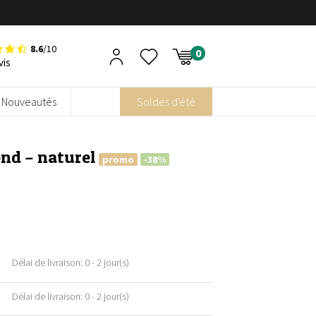
8.6
/10
vis
Nouveautés
Soldes d'été
ond – naturel
promo
-38%
Délai de livraison: 0 - 2 jour(s)
Délai de livraison: 0 - 2 jour(s)