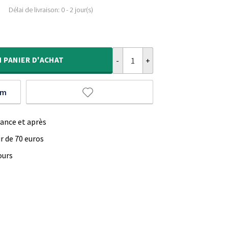
Délai de livraison: 0 - 2 jour(s)
quantité de Tapis jute tressé Rond
N
PANIER D'ACHAT
um
vance et après
ir de 70 euros
ours