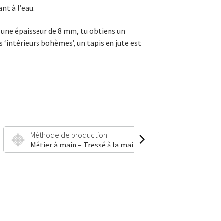
nt à l’eau.
t une épaisseur de 8 mm, tu obtiens un
s ‘intérieurs bohèmes’, un tapis en jute est
Méthode de production
Hauteur et p
Métier à main – Tressé à la main
8 mm | 220