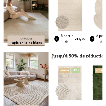
à partir
à part
214,90
POPULAIRE
de
de
Tapis en laine blanc
Jusqu'à 50% de réductio
promo
-33%
promo