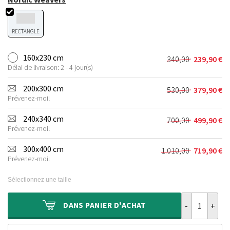
RECTANGLE
160x230 cm
340,00
239,90
€
Le
Le
Délai de livraison: 2 - 4 jour(s)
prix
prix
initial
actuel
200x300 cm
530,00
379,90
€
Le
Le
était :
est :
Prévenez-moi!
prix
prix
340,00 €.
239,90 €.
initial
actuel
240x340 cm
700,00
499,90
€
Le
Le
était :
est :
Prévenez-moi!
prix
prix
530,00 €.
379,90 €.
initial
actuel
300x400 cm
1.010,00
719,90
€
Le
Le
était :
est :
Prévenez-moi!
prix
prix
700,00 €.
499,90 €.
initial
actuel
Sélectionnez une taille
était :
est :
1.010,00 €.
719,90 €.
quantité de Ta
DANS
PANIER D'ACHAT