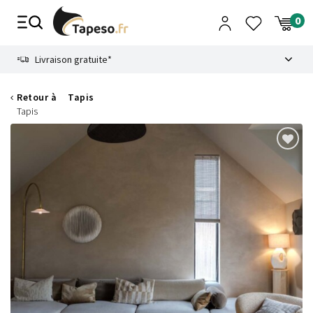
Passer
au
contenu
8.6
Livraison gratuite*
Retour à
Tapis
Tapis