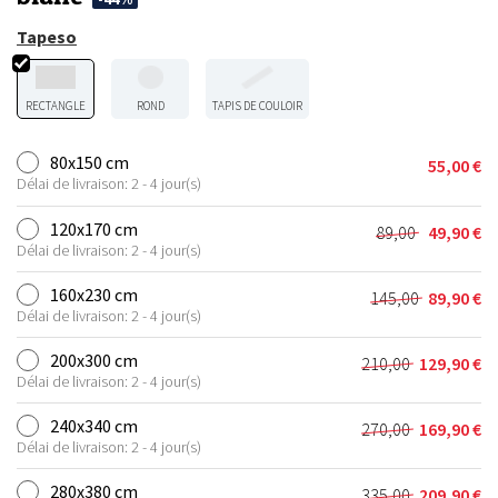
Tapeso
RECTANGLE
ROND
TAPIS DE COULOIR
80x150 cm
55,00
€
Délai de livraison: 2 - 4 jour(s)
120x170 cm
89,00
49,90
€
Le
Le
Délai de livraison: 2 - 4 jour(s)
prix
prix
initial
actuel
160x230 cm
145,00
89,90
€
Le
Le
était :
est :
Délai de livraison: 2 - 4 jour(s)
prix
prix
89,00 €.
49,90 €.
initial
actuel
200x300 cm
210,00
129,90
€
Le
Le
était :
est :
Délai de livraison: 2 - 4 jour(s)
prix
prix
145,00 €.
89,90 €.
initial
actuel
240x340 cm
270,00
169,90
€
Le
Le
était :
est :
Délai de livraison: 2 - 4 jour(s)
prix
prix
210,00 €.
129,90 €.
initial
actuel
280x380 cm
335,00
209,90
€