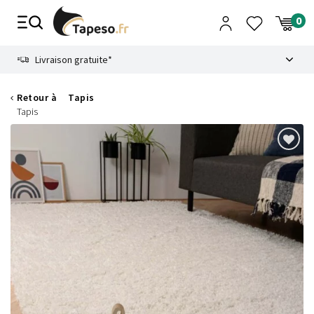
Passer
au
contenu
8.6
Livraison gratuite*
Retour à
Tapis
Tapis