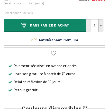
Le
Le
était :
est :
Délai de livraison: 2 - 4 jour(s)
prix
prix
270,00 €.
169,90 €.
initial
actuel
Sélectionnez une taille
était :
est :
335,00 €.
209,90 €.
quantité de Ta
DANS
PANIER D'ACHAT
Antidérapant Premium
Paiement sécurisé : en avance et après
Livraison gratuite à partir de 70 euros
Délai de réflexion de 30 jours
Retour gratuit
Couleurs disponibles
(8)