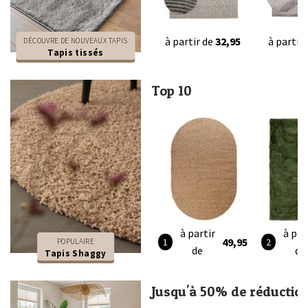
à partir de
32,95
à partir
DÉCOUVRE DE NOUVEAUX TAPIS
Tapis tissés
Top 10
à partir
à par
49,95
POPULAIRE
de
de
Tapis Shaggy
Jusqu'à 50% de réductio