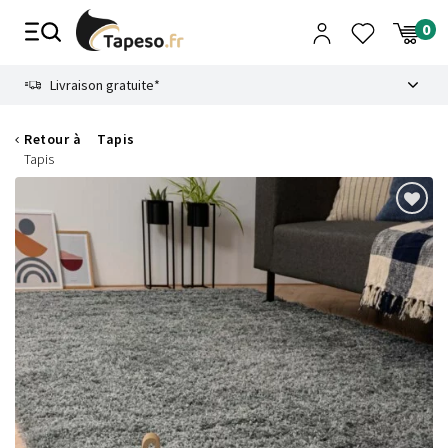
Passer
au
contenu
8.6
Livraison gratuite*
Retour à
Tapis
Tapis