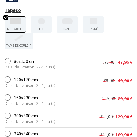
Tapeso
RECTANGLE
ROND
OVALE
CARRÉ
TAPIS DE COULOIR
80x150 cm
55,00
47,95
€
Le
Le
Délai de livraison: 2 - 4 jour(s)
prix
prix
initial
actuel
120x170 cm
89,00
49,90
€
Le
Le
était :
est :
Délai de livraison: 2 - 4 jour(s)
prix
prix
55,00 €.
47,95 €.
initial
actuel
160x230 cm
145,00
89,90
€
Le
Le
était :
est :
Délai de livraison: 2 - 4 jour(s)
prix
prix
89,00 €.
49,90 €.
initial
actuel
200x300 cm
210,00
129,90
€
Le
Le
était :
est :
Délai de livraison: 2 - 4 jour(s)
prix
prix
145,00 €.
89,90 €.
initial
actuel
240x340 cm
270,00
169,90
€