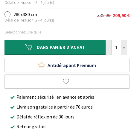
Le
Le
était :
est :
Délai de livraison: 2 - 4 jour(s)
prix
prix
210,00 €.
129,90 €.
initial
actuel
280x380 cm
335,00
209,90
€
Le
Le
était :
est :
Délai de livraison: 2 - 4 jour(s)
prix
prix
270,00 €.
169,90 €.
initial
actuel
Sélectionnez une taille
était :
est :
335,00 €.
209,90 €.
quantité de Ta
DANS
PANIER D'ACHAT
Antidérapant Premium
Paiement sécurisé : en avance et après
Livraison gratuite à partir de 70 euros
Délai de réflexion de 30 jours
Retour gratuit