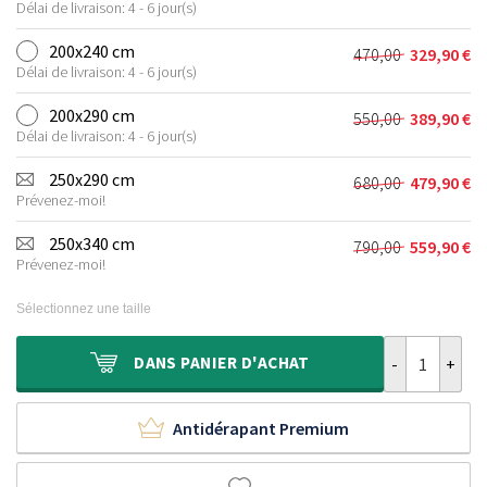
était :
est :
Délai de livraison: 4 - 6 jour(s)
prix
prix
280,00 €.
199,90 €.
initial
actuel
200x240 cm
470,00
329,90
€
Le
Le
était :
est :
Délai de livraison: 4 - 6 jour(s)
prix
prix
370,00 €.
259,90 €.
initial
actuel
200x290 cm
550,00
389,90
€
Le
Le
était :
est :
Délai de livraison: 4 - 6 jour(s)
prix
prix
470,00 €.
329,90 €.
initial
actuel
250x290 cm
680,00
479,90
€
Le
Le
était :
est :
Prévenez-moi!
prix
prix
550,00 €.
389,90 €.
initial
actuel
250x340 cm
790,00
559,90
€
Le
Le
était :
est :
Prévenez-moi!
prix
prix
680,00 €.
479,90 €.
initial
actuel
Sélectionnez une taille
était :
est :
790,00 €.
559,90 €.
quantité de Ta
DANS
PANIER D'ACHAT
Antidérapant Premium