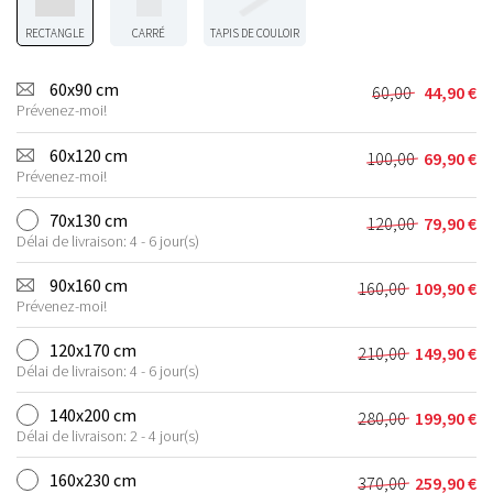
RECTANGLE
CARRÉ
TAPIS DE COULOIR
60x90 cm
60,00
44,90
€
Le
Le
Prévenez-moi!
prix
prix
initial
actuel
60x120 cm
100,00
69,90
€
Le
Le
était :
est :
Prévenez-moi!
prix
prix
60,00 €.
44,90 €.
initial
actuel
70x130 cm
120,00
79,90
€
Le
Le
était :
est :
Délai de livraison: 4 - 6 jour(s)
prix
prix
100,00 €.
69,90 €.
initial
actuel
90x160 cm
160,00
109,90
€
Le
Le
était :
est :
Prévenez-moi!
prix
prix
120,00 €.
79,90 €.
initial
actuel
120x170 cm
210,00
149,90
€
Le
Le
était :
est :
Délai de livraison: 4 - 6 jour(s)
prix
prix
160,00 €.
109,90 €.
initial
actuel
140x200 cm
280,00
199,90
€
Le
Le
était :
est :
Délai de livraison: 2 - 4 jour(s)
prix
prix
210,00 €.
149,90 €.
initial
actuel
160x230 cm
370,00
259,90
€
Le
Le