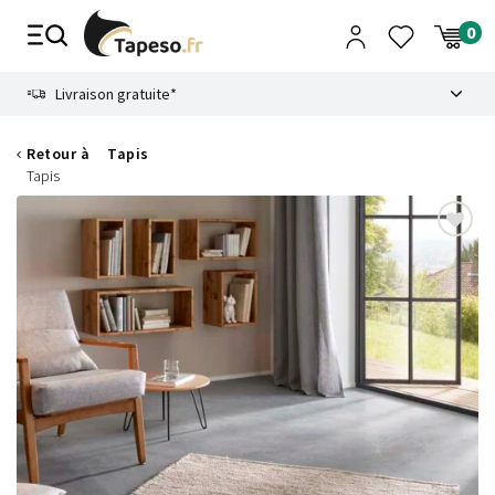
Passer
au
contenu
8.6
Livraison gratuite*
Retour à
Tapis
Tapis