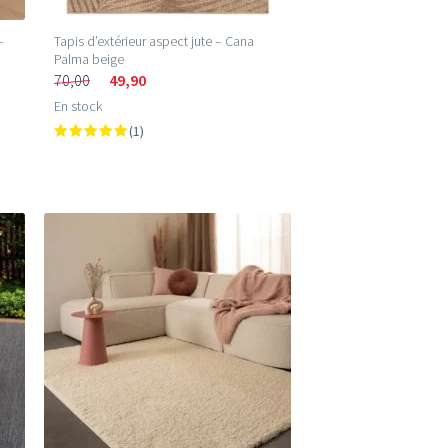
–
Tapis d’extérieur aspect jute – Cana
Palma beige
70,00
49,90
En stock
(1)