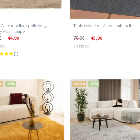
 Carré moelleux poils longs –
Tapis extérieur – Aurora anthracite
 Plus – taupe
0
44,90
70,00
45,90
ock
En stock
(1)
o
-49%
promo
-53%