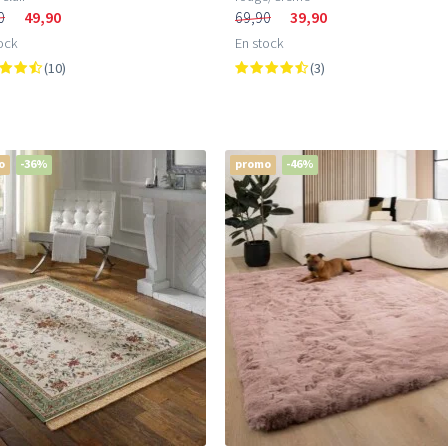
0
49,90
69,90
39,90
ock
En stock
(10)
(3)
o
-36%
promo
-46%