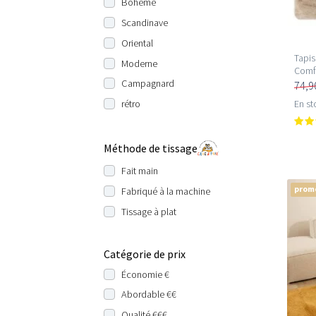
Bohème
Scandinave
Oriental
Tapis
Moderne
Comfy
Campagnard
74,9
En st
rétro
Méthode de tissage
Fait main
prom
Fabriqué à la machine
Tissage à plat
Catégorie de prix
Économie €
Abordable €€
Qualité €€€