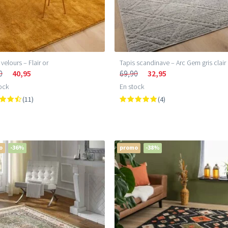
 velours – Flair or
Tapis scandinave – Arc Gem gris clair
0
40,95
69,90
32,95
ock
En stock
(11)
(4)
o
-36%
promo
-38%