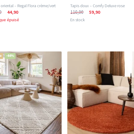
 oriental – Regal Flora crème/vert
Tapis doux – Comfy Deluxe rose
0
44,90
110,00
59,90
que épuisé
En stock
o
-44%