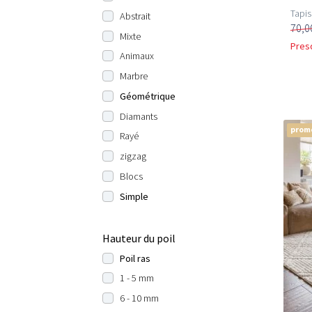
Tapis
Abstrait
70,0
Mixte
Pres
Animaux
Marbre
Géométrique
Diamants
prom
Rayé
zigzag
Blocs
Simple
Hauteur du poil
Poil ras
1 - 5 mm
6 - 10 mm