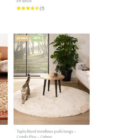
En stock
(7)
promo
-45%
Tapis Rond moelleux poils longs –
Comfy Plus – Crème