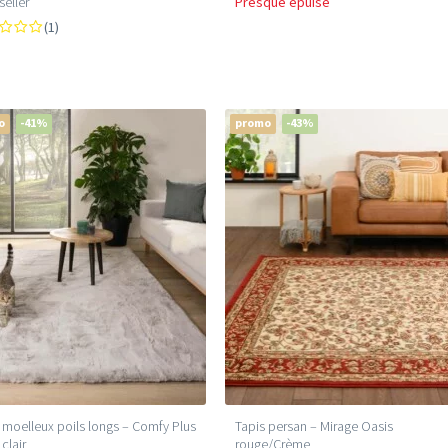
seller
Presque épuisé
(1)
o
-41%
promo
-43%
 moelleux poils longs – Comfy Plus
Tapis persan – Mirage Oasis
 clair
rouge/Crème