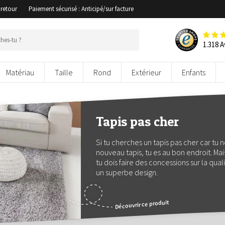
 retour
Paiement sécurisé : Anticipé/sur facture
1.318 A
Matériau
Taille
Rond
Extérieur
Enfants
Tapis pas cher
Si tu cherches un tapis pas cher car tu
nouveau tapis, tu es au bon endroit. Ma
tu dois faire des concessions sur la qual
un superbe design.
Découvrir ce produit