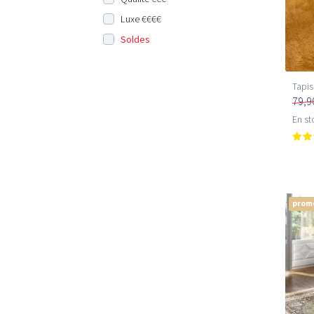
Luxe €€€€
Soldes
Tapis
79,9
En st
prom