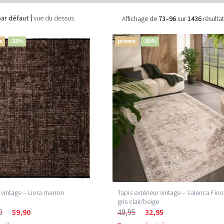
par défaut
vue du dessus
Affichage de
73–96
sur
1436
résulta
o
-33%
promo
-35%
 vintage – Liora marron
Tapis extérieur vintage – Valenca Fino
gris clair/beige
0
59,90
49,95
32,95