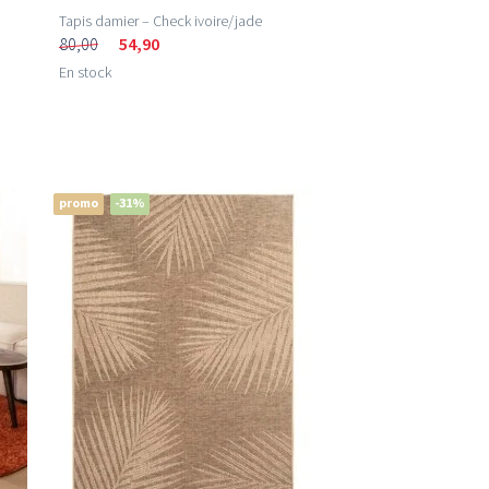
Tapis damier – Check ivoire/jade
80,00
54,90
En stock
promo
-31%