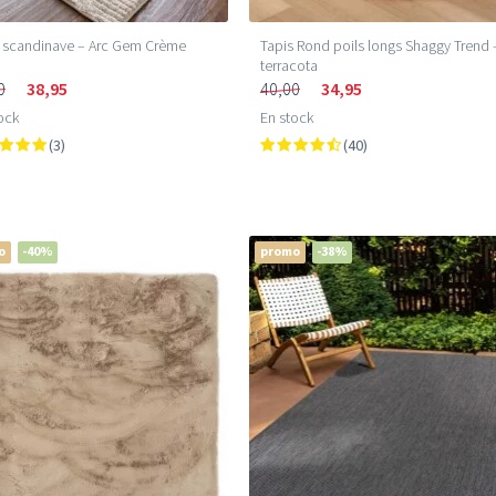
 scandinave – Arc Gem Crème
Tapis Rond poils longs Shaggy Trend 
terracota
0
38,95
40,00
34,95
ock
En stock
(3)
(40)
o
-40%
promo
-38%