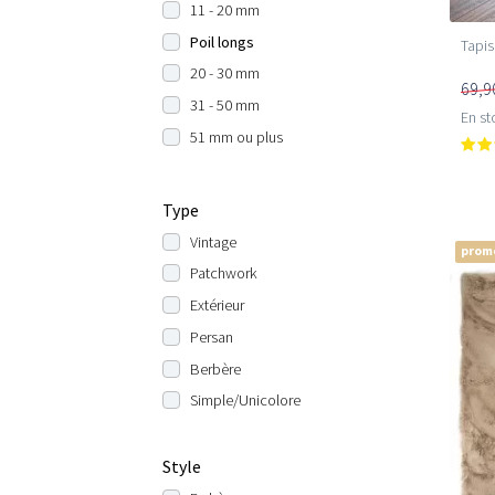
11 - 20 mm
Poil longs
Tapis
20 - 30 mm
69,9
31 - 50 mm
En st
51 mm ou plus
Type
Vintage
prom
Patchwork
Extérieur
Persan
Berbère
Simple/Unicolore
Style