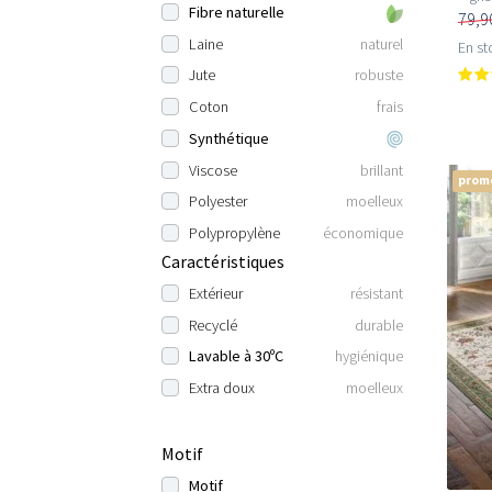
Fibre naturelle
79,9
Laine
naturel
En st
Jute
robuste
Coton
frais
Synthétique
Viscose
brillant
prom
Polyester
moelleux
Polypropylène
économique
Caractéristiques
Extérieur
résistant
Recyclé
durable
Lavable à 30ºC
hygiénique
Extra doux
moelleux
Motif
Motif