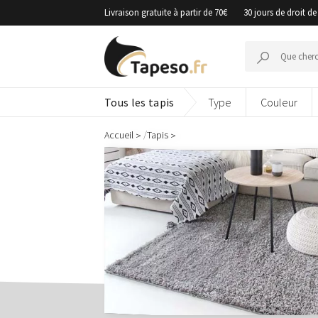
Passer
Livraison gratuite à partir de 70€
30 jours de droit de
au
contenu
Recherche
pour :
Tous les tapis
Type
Couleur
/
Accueil
Tapis