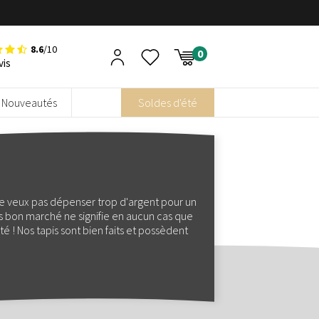
8.6
/10
vis
Nouveautés
Soldes d'été
 ne veux pas dépenser trop d'argent pour un
is bon marché ne signifie en aucun cas que
ité ! Nos tapis sont bien faits et possèdent