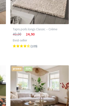
Tapis poils longs Classic – Crème
40,00
24,90
Best-seller
(109)
promo
-31%