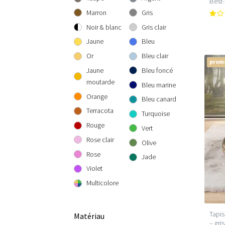
Best-
300 cm rond
300x300 cm
160x230 cm
Marron
Gris
200x290 cm
Noir & blanc
Gris clair
240x340 cm
Jaune
Bleu
300x400 cm
Or
Bleu clair
prom
Jaune
Bleu foncé
moutarde
Bleu marine
Orange
Bleu canard
Terracota
Turquoise
Rouge
Vert
Rose clair
Olive
Rose
Jade
Violet
Multicolore
Tapis
Matériau
– gris