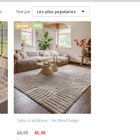
ts
Trier par
Les plus populaires
promo
-34%
Les plus populaires
Les plus récents
Prix les plus bas (m²)
Prix les plus élevés (m²)
Tapis scandinave – Arc Bend beige
69,90
45,95